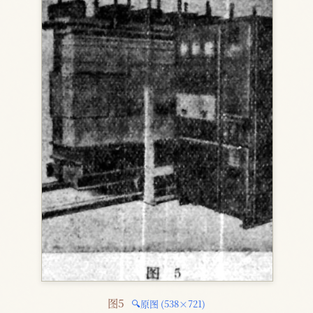
图5 
🔍原图 (538×721)