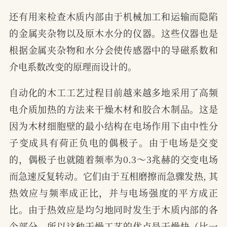
还有用来检查木质内部由于机械加工和运输而隐陷
的金属夹杂物以及原木水分的仪器。这些仪器也是
根据金属夹杂物和水分会使传感器中的导磁系数和
介电系数改变的原理而设计的。
自动化的木工工艺过程目前越来越多地采用了高频
电介质加热的方法来干燥木材和胶合木制品。这是
因为木材细胞壁的最小结构在电场作用下由中性分
子变成具有荷正负电的偶极子。由于电场是交变
的，偶极子也就随着频率为0.3～3兆赫的交变电场
而急速反复转动。它们由于互相磨擦而急骤发热, 其
热效应与频率成正比，并与电场强度的平方成正
比。由于热效应是均匀地同时发生于木质内部的各
个部分，所以这种干燥工艺的优点是干燥快（比一