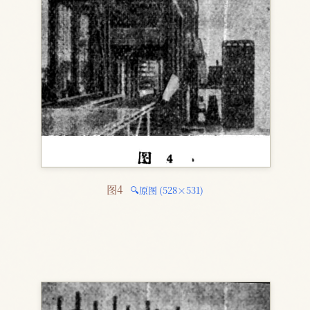
图4 
🔍原图 (528×531)