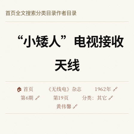
首页
全文搜索
分类目录
作者目录
“小矮人”电视接收
天线
🏠 首页
《无线电》杂志
1962年 🔗
第6期 🔗
第19页
分类：
其它 🔗
黄伟馨 🔗