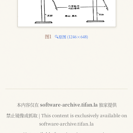
图1 
🔍原图 (1246×648)
本内容仅在
software-archive.tifan.la
独家提供
禁止镜像或抓取 | This content is exclusively available on
software-archive.tifan.la