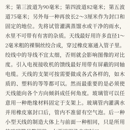
米；第三波道为90毫米；第四波道82毫米；第五波
道75毫米；另外每一种再放长2～3厘米作为封口和
固定的地位。先将试管灌满蒸馏水或干净的雨水，
水里不可带有有害的杂质。天线最好用许多直径1～
2毫米粗的裸铜丝绞合成，穿过橡皮塞通入管子里。
绞线中的导线不宜太细，否则就会影响图像的对比
度。引入电视接收机的馈线最好用带有屏蔽的同轴
电缆。天线的支架可按需要做成各式各样的，如木
质的、塑料的等等都可以。然而最重要的是必须使
天线能向各个方向倾斜成任何角度。玻璃管可以任
意用一种绝缘材料固定于支架上。玻璃管内灌满水
并用橡皮塞封口后，管内不准留有空气泡。后一种
小型天线的制造大体上与前面一种相同，只是所用