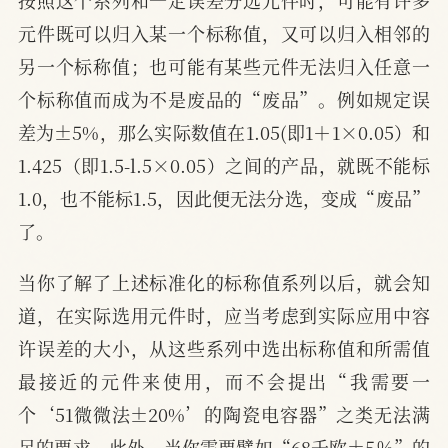
按照这个系列和一定误差分选元件时，可能有许多
元件既可以归入某一个标称值，又可以归入相邻的
另一个标称值；也可能有某些元件无法归入任意一
个标称值而成为不是废品的“废品”。例如规定误
差为±5%，那么实际数值在1.05(即1＋1×0.05）和
1.425（即1.5-l.5×0.05）之间的产品，就既不能标
1.0，也不能标1.5，因此便无法分选，变成“废品”
了。
当你了解了上述标准化的标称值系列以后，就会知
道，在实际选用元件时，应当考虑到实际应用中容
许误差的大小，从这些系列中选出标称值和所需值
最接近的元件来使用，而不会提出“我需要一
个‘51微微法±20%’的陶瓷电容器”之类无法满
足的要求。此外，当你需要譬如“68千欧±5％”的