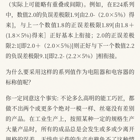
（实际上可能略有重叠或间隙)。例如，在E24系列
中，数值2.0的负误差极限1.9[由2.0-（2.0×5％）得
来]，与上一个数值1.8的正误差极限1.89[由1.8＋
(1.8×5%)得来］正好基本上衔接；2.0的正误差极
限2:1[即2.0＋（2.0×5％)]则正好与下一个数值2.2
的负误差极限9.1[即2.2- (2.2×5%）]相衔接。
为什么要采用这样的系列值作为电阻器和电容器的
标称值呢？
你一定同意这个事实: 不论多么高明的能工巧匠，都
做不出两个或更多个绝对一模一样、丝毫没有差别
的产品。在工业生产上，按照某种一定的规格生产
大量产品时，所有的成品总是会发生或多或少离开
规格的误差。无线电元件的生产也避免不了这种情