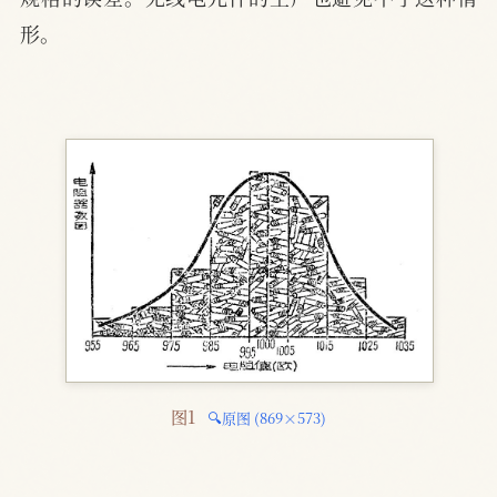
形。
图1 
🔍原图 (869×573)