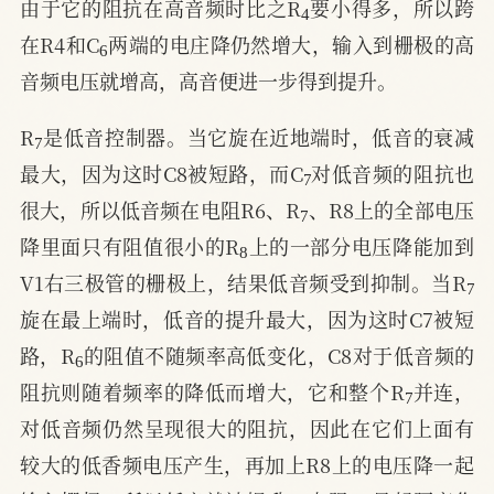
由于它的阻抗在高音频时比之R
要小得多，所以跨
6
在R4和C
两端的电庄降仍然增大，输入到栅极的高
音频电压就增高，高音便进一步得到提升。
7
R
是低音控制器。当它旋在近地端时，低音的衰减
7
最大，因为这时C8被短路，而C
对低音频的阻抗也
7
很大，所以低音频在电阻R6、R
、R8上的全部电压
8
降里面只有阻值很小的R
上的一部分电压降能加到
7
V1右三极管的栅极上，结果低音频受到抑制。当R
旋在最上端时，低音的提升最大，因为这时C7被短
6
路，R
的阻值不随频率高低变化，C8对于低音频的
7
阻抗则随着频率的降低而增大，它和整个R
并连，
对低音频仍然呈现很大的阻抗，因此在它们上面有
较大的低香频电压产生，再加上R8上的电压降一起
5