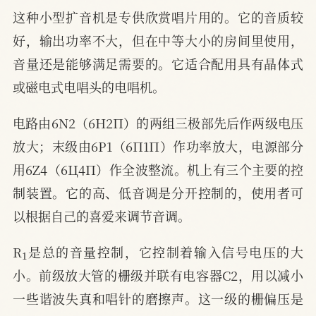
这种小型扩音机是专供欣赏唱片用的。它的音质较
好，输出功率不大，但在中等大小的房间里使用，
音量还是能够满足需要的。它适合配用具有晶体式
或磁电式电唱头的电唱机。
电路由6N2（6H2П）的两组三极部先后作两级电压
放大；末级由6P1（6П1П）作功率放大，电源部分
用6Z4（6Ц4П）作全波整流。机上有三个主要的控
制装置。它的高、低音调是分开控制的，使用者可
以根据自己的喜爱来调节音调。
1
R
是总的音量控制，它控制着输入信号电压的大
小。前级放大管的栅级并联有电容器C2，用以减小
一些谐波失真和唱针的磨擦声。这一级的栅偏压是
2