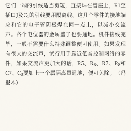
它们一端的引线适当剪短，直接焊在管座上，R1至
1
插口J及C
的引线要用隔离线。这几个零件的接地端
应和它的电子管阴极焊在同一点上，以减小交流
声。各个电位器的金属盖子也要通地。机件接线完
毕，一般不需要什么特殊调整便可使用。如果发现
有很大的交流声，试行用手靠近低音控制网络的零
6
8
件，如果交流声更加大的话，R5、R
、R7、R
和
8
C7、C
要加上一个属隔离罩通地，便可免除。（冯
报本）