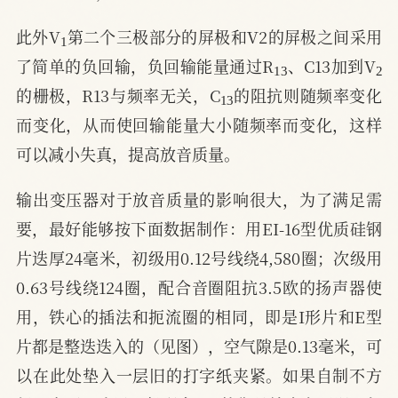
1
此外V
第二个三极部分的屏极和V2的屏极之间采用
13
2
了简单的负回输，负回输能量通过R
、C13加到V
13
的栅极，R13与频率无关，C
的阻抗则随频率变化
而变化，从而使回输能量大小随频率而变化，这样
可以减小失真，提高放音质量。
输出变压器对于放音质量的影响很大，为了满足需
要，最好能够按下面数据制作：用EI-16型优质硅钢
片迭厚24毫米，初级用0.12号线绕4,580圈；次级用
0.63号线绕124圈，配合音圈阻抗3.5欧的扬声器使
用，铁心的插法和扼流圈的相同，即是I形片和E型
片都是整迭迭入的（见图），空气隙是0.13毫米，可
以在此处垫入一层旧的打字纸夹紧。如果自制不方