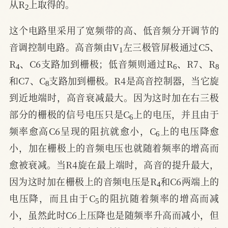
从R
上取得的。
这个电路里采用了宽频带的高、低音频分开调节的
1
音调控制电路。高音频由V
左三极管屏极通过C5、
4
6
8
R
、C6支路加到栅极；低音频则通过R
、R7、R
8
和C7、C
支路加到栅极。R4是高音控制器，当它旋
到近地端时，高音衰减最大。因为这时加在右三极
6
部分的栅极的信号电压只是C
上的电压，并且由于
6
频率愈高C6呈现的阻抗就愈小，C
上的电压降愈
小，加在栅极上的音频电压也就随着频率的增高而
愈被衰减。当R4旋在最上端时，高音的提升最大，
4
因为这时加在栅极上的音频电压是R
和C6两端上的
5
电压降，而且由于C
的阻抗随着频率的增高而减
小，虽然此时C6上压降也是随频率升高而减小，但
4