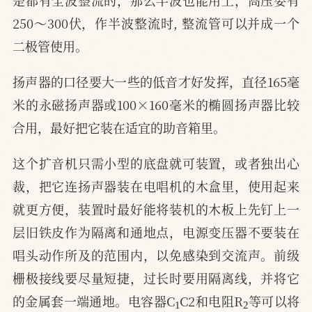
是都有全波整流的，那么半波也能用上，高压要有
250～300伏，作半波整流时, 整流管可以并成一个
二极管使用。
扬声器的口径要大一些的低音才好发挥，直径165毫
米的永磁扬声器或100×160毫米的椭圆扬声器比较
合用，最好把它装在适宜的助音箱里。
这个扩音机只需小型的底盘就可装置，或者独出心
裁，把它连扬声器装在电唱机的木盒里，使用起来
就更方便，装置时最好能将装机的木板上先钉上一
层旧铁皮作为隔离和通地点，电源变压器不要装在
唱头动作所及的范围内，以免感染到交流声。前级
栅极接线要尽量短捷，过长时要用隔离线，并将它
1
2
的金属套一端通地。电容器C
C2和电阻R
等可以将