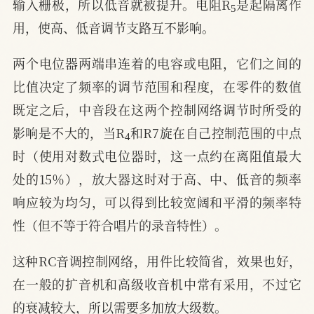
输入栅极，所以低音就被提升。电阻R
是起隔离作
用，使高、低音调节支路互不影响。
两个电位器两端串连着的电容或电阻，它们之间的
比值决定了频率的调节范围和程度，在零件的数值
既定之后，中音段在这两个控制网络调节时所受的
4
影响是不大的，当R
和R7旋在自己控制范围的中点
时（使用对数式电位器时，这一点约在离阻值最大
处的15％），放大器这时对于高、中、低音的频率
响应较为均匀，可以得到比较宽阔和平滑的频率特
性（但不等于符合唱片的录音特性）。
这种RC音调控制网络，用件比较简省，效果也好，
在一般的扩音机和高级收音机中常有采用，不过它
的衰减较大，所以需要多加放大级数。