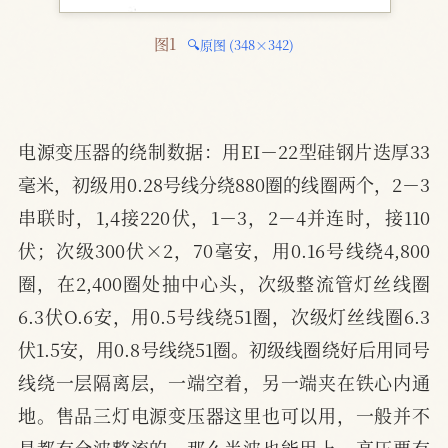
图1 
🔍原图 (348×342)
电源变压器的绕制数据：用EI－22型硅钢片迭厚33
毫米，初级用0.28号线分绕880圈的线圈两个，2－3
串联时，1,4接220伏，1－3，2－4并连时，接110
伏；次级300伏×2，70毫安，用0.16号线绕4,800
圈，在2,400圈处抽中心头，次级整流管灯丝线圈
6.3伏O.6安，用0.5号线绕51圈，次级灯丝线圈6.3
伏1.5安，用0.8号线绕51圈。初级线圈绕好后用同号
线绕一层隔离层，一端空着，另一端夹在铁心内通
地。售品三灯电源变压器这里也可以用，一般并不