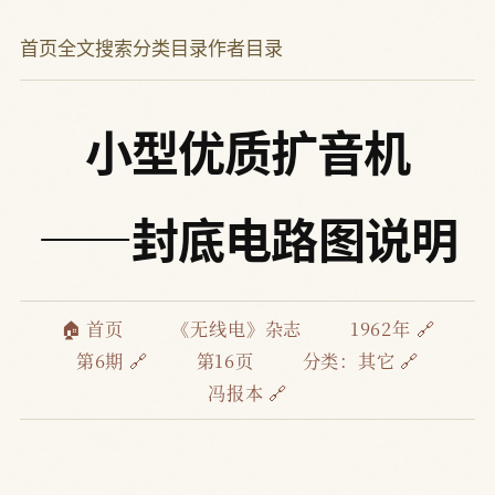
首页
全文搜索
分类目录
作者目录
小型优质扩音机
——封底电路图说明
🏠 首页
《无线电》杂志
1962年 🔗
第6期 🔗
第16页
分类：
其它 🔗
冯报本 🔗