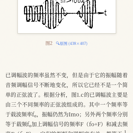
图2 
🔍原图 (438×407)
已调幅波的频率虽然不变，但是由于它的振幅随着
音频调幅信号不断地变化，所以它已经不是一个简
单的正弦波了。根据分析，图1.c的已调幅波主要是
由三个不同频率的正弦波组成的。其中一个频率等
o
于载波频率f
，振幅仍然为Imo；另外两个频率分别
o
等于载频f
加上调幅信号的频率F（fo+F）和减去频
o
1
2