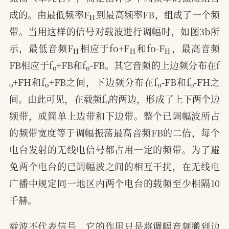
H
成的。由最低频率F
到最高频率FB，组成了一个频
带。当用这样的信号对载波进行调幅时，如图3b所
H
H
H
示，最低音频F
相应于fo+F
和fo-F
，最高音频
o
o
FB相应于f
+FB和f
-FB。其它音频的上边频分布在f
o
o
o
o
+FH和f
+FB之间，下边频分布在f
-FB和f
-FH之
o
间。由此可见，在载频f
的两边，形成了上下两个边
频带，或简单上边带和下边带。整个已调幅波所占
的频带宽度等于调幅振荡最高音频FB的二倍，每个
电台发射的无线电信号都占用一定的频带。为了避
免两个电台的已调幅波之间的相互干扰，在无线电
广播中规定同一地区内两个电台的载频至少相隔10
千赫。
载波不代表信号，它的作用只是将调幅音频搬到边