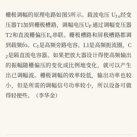
f
o
栅极调幅的原理电路如图5所示。载波电压 U
经变
F
压器T1加到栅极槽路，调幅电压U
通过调幅变压器
c
T2和直流栅偏压E
串联。栅极槽路和屏极槽路都调
1
到载频fo。C
是高频旁路电容。L1是高频扼流圈，C
2
是隔直流电容器。如果把放大器设计得使高频输出
的振幅随栅偏压的变化成比例地变化，就可以产生
出已调幅波。栅极调幅的效率较低，输出功率也较
小，但是所需的调幅信号功率较小，所以设备可做
得轻便些。（李华金）