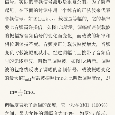
信号。实际的音频信号波形是很复杂的。为了简单
起见，在下面的讨论中用一个纯音的正弦波来代表
音频信号。如图1.a所示。载波是等幅的，它的频率
要比音频高许多倍，如图1.b所示。调幅就是使载波
的振幅按音频信号的变化而变化，而载波的频率和
相位则保持不变。音频变正时载波幅度增大，音频
变负时载波幅度减小。经过调幅而且携带了音频信
号的无线电波，叫做已调幅波，如图1.c所示。调幅
波的包络线反映了调幅的音频信号。载波振幅变化
m
Ω
的最大值I
与载波振幅Imo之比叫做调幅度m，即
I
m
Ω
m=
Imo。
调幅度表示了调幅的深度，它一般在0和1（100％）
之间。最大允许的调幅度为100%，如图2.a所示。