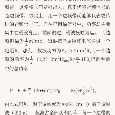
频带，以便将它们发射出去。真正代表音频信号的
是边频带。事实上，用一个边频带就能够代表要传
进的音频信号了。但在已调幅信号中，功率却主要
m
o
集中在载波身上。前面说过，载波振幅为I
，而边
1
2
频振幅为
mImo。如果把已调幅波电流通过一个
o
2
电阻R，那么，载波功率为P
=1;2Imo
R,而一个边
1
2
2
m
o
m
2
频的功率为
（1;2）2m
I2
R=
4P0,已调幅波
中的总功率
0
1
2
2
o
m
2
0
=P
(1+
m
)。
P＝P
＋
4Po+m2;4P
由此式可见，对于调幅度为100％（m=1）的已调幅
2
3
波（图2,a），载波占全部功率的
，每一个边带的