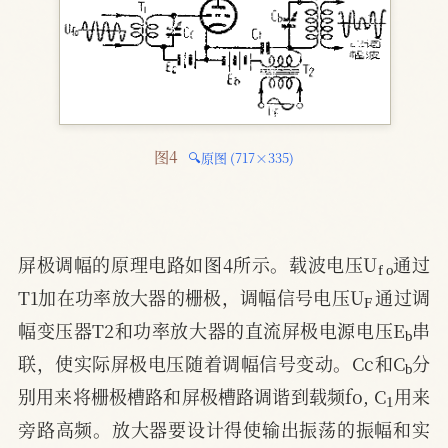
图4 
🔍原图 (717×335)
f
o
屏极调幅的原理电路如图4所示。载波电压U
通过
F
T1加在功率放大器的栅极，调幅信号电压U
通过调
b
幅变压器T2和功率放大器的直流屏极电源电压E
串
b
联，使实际屏极电压随着调幅信号变动。Cc和C
分
1
别用来将栅极槽路和屏极槽路调谐到载频fo, C
用来
旁路高频。放大器要设计得使输出振荡的振幅和实