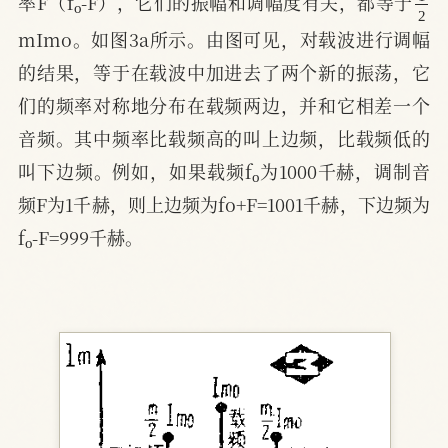
率F（f
-F），它们的振幅和调幅度有关，都等于
mImo。如图3a所示。由图可见，对载波进行调幅
的结果，等于在载波中加进去了两个新的振荡，它
们的频率对称地分布在载频两边，并和它相差一个
音频。其中频率比载频高的叫上边频，比载频低的
o
叫下边频。例如，如果载频f
为1000千赫，调制音
频F为1千赫，则上边频为fo+F=1001千赫，下边频为
o
f
-F=999千赫。