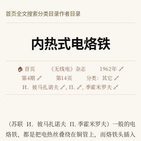
首页
全文搜索
分类目录
作者目录
内热式电烙铁
🏠 首页
《无线电》杂志
1962年 🔗
第4期 🔗
第14页
分类：
其它 🔗
И．彼马扎诺夫 🔗
,
П. 🔗
,
季霍米罗夫 🔗
（苏联  И．彼马扎诺夫  П. 季霍米罗夫）一般的电
烙铁，都是把电热丝叠绕在铜管上，而烙铁头插入