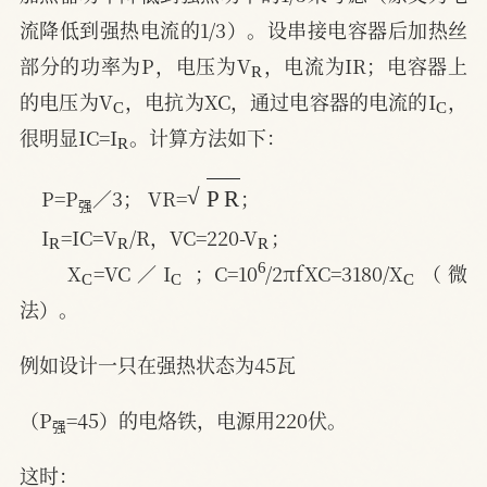
流降低到强热电流的1/3）。设串接电容器后加热丝
R
部分的功率为P，电压为V
，电流为IR；电容器上
C
C
的电压为V
，电抗为XC，通过电容器的电流的I
，
R
很明显IC=I
。计算方法如下：
强
P
R
P=P
／3； VR=
；
强
R
R
R
I
=IC=V
/R，VC=220-V
；
C
C
6
C
X
=VC／I
 ；C=10
/2πfXC=3180/X
（微
法）。
例如设计一只在强热状态为45瓦
强
（P
=45）的电烙铁，电源用220伏。
强
这时：