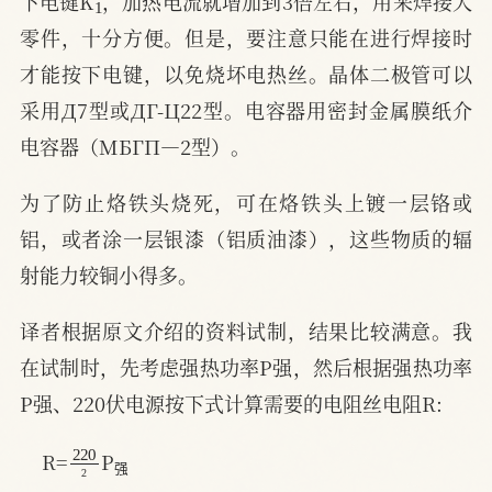
下电键K
，加热电流就增加到3倍左右，用来焊接大
零件，十分方便。但是，要注意只能在进行焊接时
才能按下电键，以免烧坏电热丝。晶体二极管可以
采用Д7型或ДГ-Ц22型。电容器用密封金属膜纸介
电容器（MБГП—2型）。
为了防止烙铁头烧死，可在烙铁头上镀一层铬或
铝，或者涂一层银漆（铝质油漆），这些物质的辐
射能力较铜小得多。
译者根据原文介绍的资料试制，结果比较满意。我
在试制时，先考虑强热功率P强，然后根据强热功率
P强、220伏电源按下式计算需要的电阻丝电阻R:
220
2
强
R=
P
强