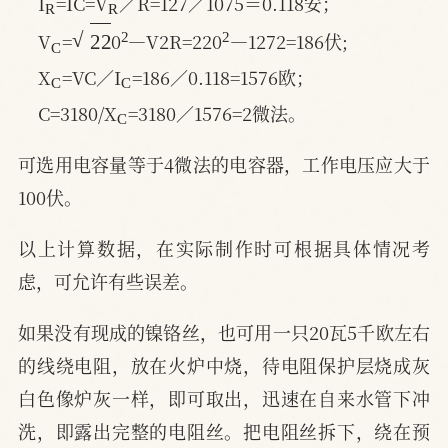
I
=IC=V
／R=127／1075＝0.118安；
C
22
2
2
V
=
0
—V2R=220
—1272=186伏;
C
C
X
=VC／I
=186／0.118=1576欧；
C
C=3180/X
=3180／1576=2微法。
可选用电容量等于4微法的电容器，工作电压应大于
100伏。
以上计算数据，在实际制作时可根据具体情况考
虑，可允许有些误差。
如果没有现成的镍铬丝，也可用一只20瓦5千欧左右
的线绕电阻，放在火炉中烧，待电阻保护层烧成灰
白色像炉灰一样，即可取出，迅速在自来水管下冲
洗，即露出完整的电阻丝。把电阻丝拆下，绕在预