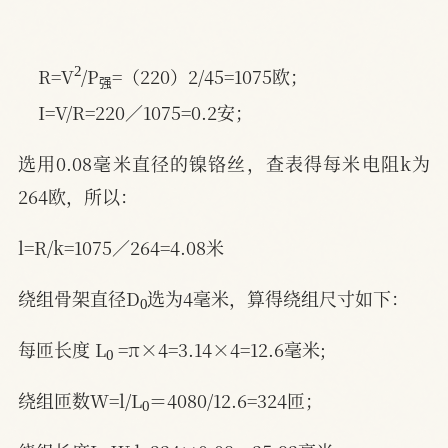
2
强
R=V
/P
=（220）2/45=1075欧；
强
I=V/R=220／1075=0.2安；
选用0.08毫米直径的镍铬丝，查表得每米电阻k为
264欧，所以：
l=R/k=1075／264=4.08米
0
绕组骨架直径D
选为4毫米，算得绕组尺寸如下：
0
每匝长度 L
 =π×4=3.14×4=12.6毫米;
0
绕组匝数W=l/L
＝4080/12.6=324匝；