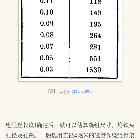
图4 
🔍原图 (444×499)
电阻丝长度l确定后，就可以估算绕组尺寸，烙铁头
孔径及孔深。一般选用直径4毫米的磁管作绕组骨架