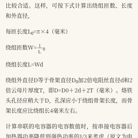
比较合适。这样，可按下式计算出绕组匝数、长度
和外直径，
0
每匝长度L
=π×4（毫米）
l
L
0
绕组匝数W=
绕组长度L=Wd
0
绕组外直径D等于骨架直径D
加2倍电阻丝直径d和2
倍云母片厚度T，即D=D0＋2d＋2T（毫米）。烙铁
头孔径应稍大于D，孔深应小于绕组骨架长度，而骨
架长度应比绕组长4毫米左右。
计算串联的电容器的电容数值时，按串接电容器后
加热器功率降低到强热功率的1/3来考虑（原文为电