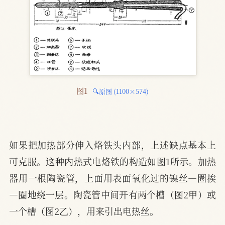
图1 
🔍原图 (1100×574)
如果把加热部分伸入烙铁头内部，上述缺点基本上
可克服。这种内热式电烙铁的构造如图1所示。加热
器用一根陶瓷管，上面用表面氧化过的镍丝—圈挨
—圈地绕一层。陶瓷管中间开有两个槽（图2甲）或
一个槽（图2乙），用来引出电热丝。