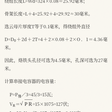
绕组长度L=Wd=324×0.08＝25.92毫米;
骨架长度=L＋4=25.92＋4=29.92≈30毫米。
选云母片厚度T等于0.1毫米，得绕组外直径
0
D=D
＋2d＋2T=4＋2×0.08＋2×O．1＝4.36毫
米。
因此，烙铁头孔径可选为4.5毫米，孔深可选为27毫
米。
计算串接电容器的电容量：
强
P=P
／3=45/3=15瓦;
强
R
P
R
V
＝
=15×1075=127伏;
R
R