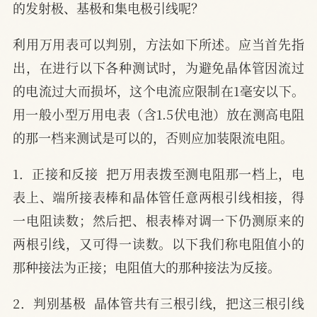
的发射极、基极和集电极引线呢？
利用万用表可以判别，方法如下所述。应当首先指
出，在进行以下各种测试时，为避免晶体管因流过
的电流过大而损坏，这个电流应限制在1毫安以下。
用一般小型万用电表（含1.5伏电池）放在测高电阻
的那一档来测试是可以的，否则应加装限流电阻。
1．正接和反接  把万用表拨至测电阻那一档上，电
表上、端所接表棒和晶体管任意两根引线相接，得
一电阻读数；然后把、根表棒对调一下仍测原来的
两根引线，又可得一读数。以下我们称电阻值小的
那种接法为正接；电阻值大的那种接法为反接。
2．判别基极  晶体管共有三根引线，把这三根引线