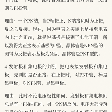
则为PNP管。
理由：一个PN结，当P端接正、N端接负时为正接，
反之为反接。现在，因为电表之实际上是接至电表
内电池之正端，就是说基极是接到了电池正端，所
以测得为正接表示基极为P型，晶体管是NPN型的；
测得为反接表示基极为N型，晶体管是PNP型的。
4.发射极和集电极的判别  把电表接发射极和集电
极，先判断是否正接。在正接时，对PNP管，棒是
集电极；对NPN管，是集电极。
理由：此时不论电压极性如何，发射极和集电极间
总是有一PN结正向，另一PN结反向。电压大部降落