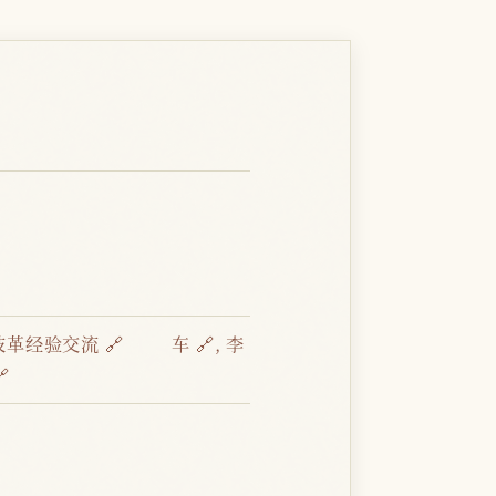
技革经验交流 🔗
车 🔗
,
李
