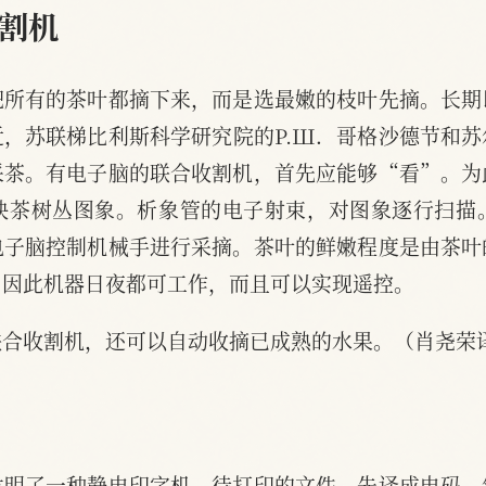
割机
把所有的茶叶都摘下来，而是选最嫩的枝叶先摘。长期
，苏联梯比利斯科学研究院的P.Ш．哥格沙德节和
采茶。有电子脑的联合收割机，首先应能够“看”。为
映茶树丛图象。析象管的电子射束，对图象逐行扫描
电子脑控制机械手进行采摘。茶叶的鲜嫩程度是由茶叶
，因此机器日夜都可工作，而且可以实现遥控。
联合收割机，还可以自动收摘已成熟的水果。（肖尧荣
发明了一种静电印字机。待打印的文件，先译成电码，