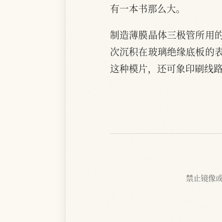
有一本书那么大。
制造薄膜晶体三极管所用
次沉积在玻璃绝缘底板的
这种模片，还可象印刷线
禁止镜像或抓取 |