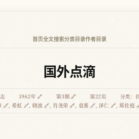
首页
全文搜索
分类目录
作者目录
国外点滴
杂志
1962年 🔗
第3期 🔗
第22页
分类：
 🔗
,
希虹 🔗
,
晓波 🔗
,
肖尧荣 🔗
,
袁堇 🔗
,
泽仁 🔗
,
郑佐庭 