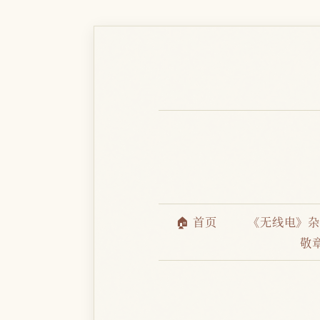
🏠 首页
《无线电》
敬章