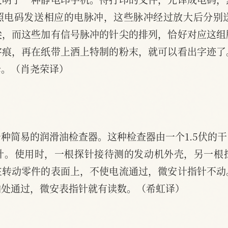
照电码发送相应的电脉冲，这些脉冲经过放大后分别送
尖，而这些加有信号脉冲的针尖的排列，恰好对应这组
字痕，再在纸带上洒上特制的粉末，就可以看出字迹了
母。（肖尧荣译）
种简易的润滑油检查器。这种检查器由一个1.5伏的
针。使用时，一根探针接待测的发动机外壳，另一根
在转动零件的表面上，不使电流通过，微安计指针不动
油处通过，微安表指针就有读数。（希虹译）