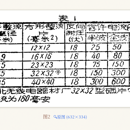
图2 
🔍原图 (632×334)