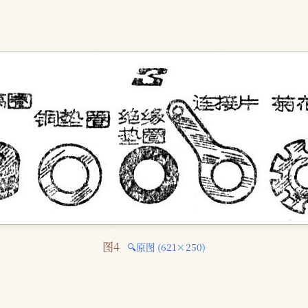
图4 
🔍原图 (621×250)