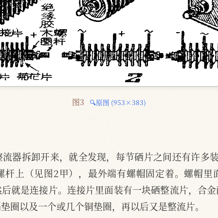
图3 
🔍原图 (953×383)
整流器拆卸开来，就全发现，每节硒片之间还有许多装
螺杆上（见图2甲），最外端有螺帽固定着。螺帽里
然后就是连接片。连接片里面装有一块硒整流片，合金
隔垫圈以及一个或几个铜垫圈，再以后又是整流片。