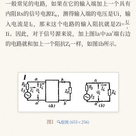
一般常见的电路，如果在它的输入端加上一个具有
s
内阻Rs的信号电源E
，测得输入端的电压是Ui，输
i
U
i
入电流是I
，那末这个电路的输入阻抗就是Zi=
Ii。因此，对于信号源来说，加上图la中aa′端右边
i
的电路就和加上一个阻抗Z
一样，如图1b所示。
图1 
🔍原图 (653×256)