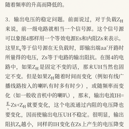
随着频率的升高而降低的。
H
3．输出电压的稳定问题。前面说过，对于负载Z
来说，前一级电路就相当一个信号源。这个信号源
可以象图4那样用一个等效电源Es和内阻Zs来表示。
s
这里E
等于信号源在无负载时，即输出端aa′开路时
所量得的电压，Zs等于电路的输出阻抗。在图4的电
H
路中，如果Z
是固定不变的话，那末UH当然也固
H
定不变。但是如果Z
随着时间而变化（例如有线广
播线路按入的喇叭有时多有时少），或随频率而变
化（如一般收音机中的喇叭），那末，输出电流IH=
E
s
H
Zs+Z
就要变化，这个电流通过内阻的电压降也
要变化，因而使输出电压UH不稳定。很明显，输出
s
阻抗Z
越小，同样的IH变化在Zs上产生的电压降变
H