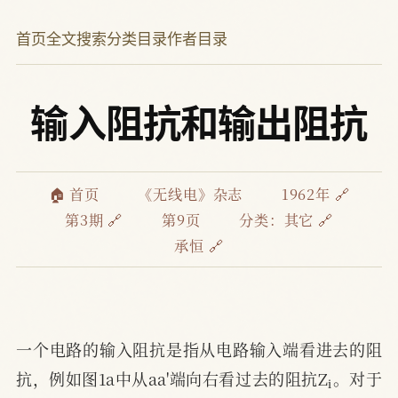
首页
全文搜索
分类目录
作者目录
输入阻抗和输出阻抗
🏠 首页
《无线电》杂志
1962年 🔗
第3期 🔗
第9页
分类：
其它 🔗
承恒 🔗
一个电路的输入阻抗是指从电路输入端看进去的阻
i
抗，例如图1a中从aa'端向右看过去的阻抗Z
。对于