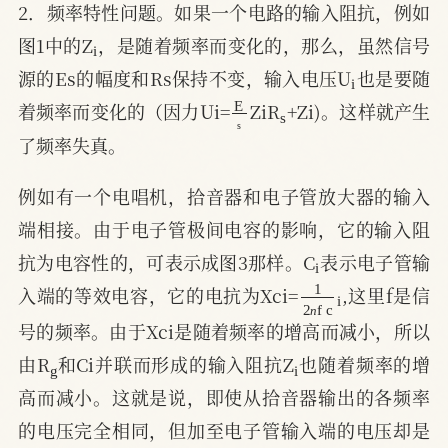
2．频率特性问题。如果一个电路的输入阻抗，例如
i
图1中的Z
，是随着频率而变化的，那么，虽然信号
i
源的Es的幅度和Rs保持不变，输入电压U
也是要随
E
s
s
着频率而变化的（因力Ui=
ZiR
+Zi)。这样就产生
了频率失真。
例如有一个电唱机，拾音器和电子管放大器的输入
端相接。由于电子管极间电容的影响，它的输入阻
i
抗为电容性的，可表示成图3那样。C
表示电子管输
1
2
п
f
i
c
入端的等效电容，它的电抗为Xci=
,这里f是信
п
号的频率。由于Xci是随着频率的增高而减小，所以
g
i
由R
和Ci并联而形成的输入阻抗Z
也随着频率的增
高而减小。这就是说，即使从拾音器输出的各频率
的电压完全相同，但加至电子管输入端的电压却是