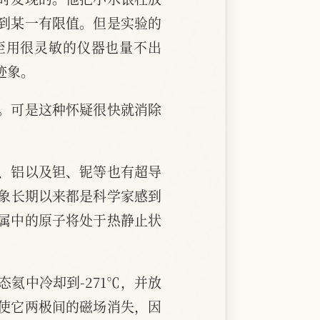
到某一有限值。但是实验的
甚至用很灵敏的仪器也量不出
迹象。
。可是这种怀疑很快就消除
、铝以及钽、铌等也有超导
导现象长期以来都是科学家感到
属中的原子将处于热静止状
氦中冷却到-271℃，并放
使它两极间的磁场消失，因