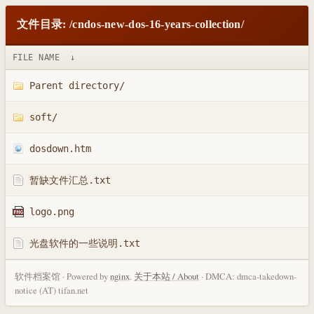
文件目录: /cndos-new-dos-16-years-collection/
FILE NAME
↓
Parent directory/
soft/
dosdown.htm
暂缺文件汇总.txt
logo.png
光盘软件的一些说明.txt
软件档案馆 · Powered by
nginx
.
关于本站 / About
· DMCA: dmca-takedown-
notice (AT) tifan.net