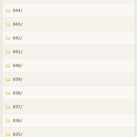
044/
043/
042/
041/
040/
039/
038/
037/
036/
035/