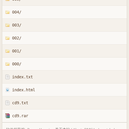
004/
003/
002/
001/
000/
index.txt
index.html
cd9.txt
cd9.rar