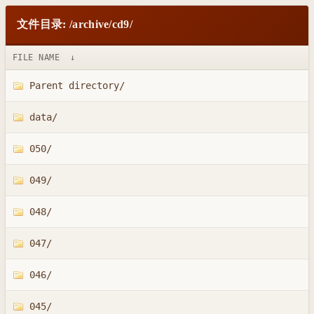
文件目录: /archive/cd9/
FILE NAME
↓
Parent directory/
data/
050/
049/
048/
047/
046/
045/