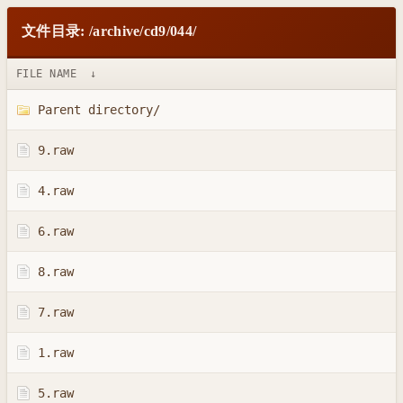
文件目录: /archive/cd9/044/
FILE NAME
↓
Parent directory/
9.raw
4.raw
6.raw
8.raw
7.raw
1.raw
5.raw