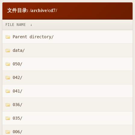
文件目录: /archive/cd7/
FILE NAME
↓
Parent directory/
data/
050/
042/
041/
036/
035/
006/