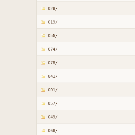
028/
019/
056/
074/
078/
041/
001/
057/
049/
068/