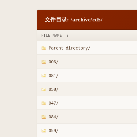
文件目录: /archive/cd5/
FILE NAME
↓
Parent directory/
006/
081/
050/
047/
084/
059/