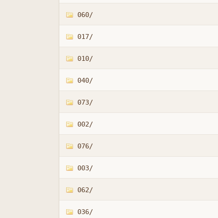
060/
017/
010/
040/
073/
002/
076/
003/
062/
036/