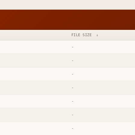
FILE SIZE
↓
-
-
-
-
-
-
-