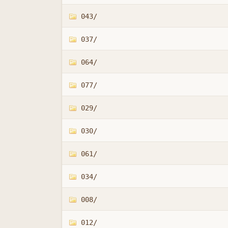
043/
037/
064/
077/
029/
030/
061/
034/
008/
012/