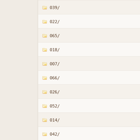
039/
022/
065/
018/
007/
066/
026/
052/
014/
042/