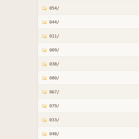
054/
044/
011/
009/
038/
080/
067/
079/
033/
048/