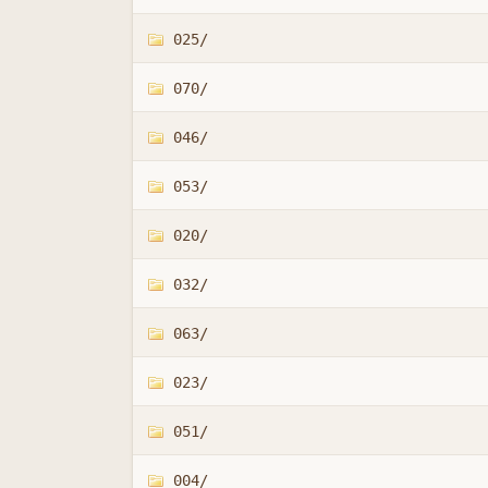
025/
070/
046/
053/
020/
032/
063/
023/
051/
004/