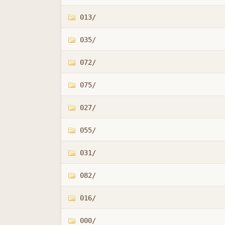
013/
035/
072/
075/
027/
055/
031/
082/
016/
000/