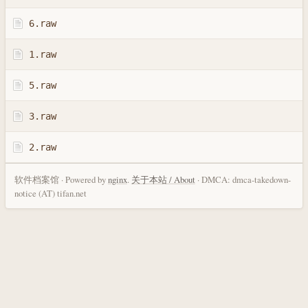
6.raw
1.raw
5.raw
3.raw
2.raw
软件档案馆 · Powered by
nginx
.
关于本站 / About
· DMCA: dmca-takedown-
notice (AT) tifan.net