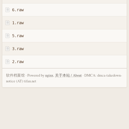
6.raw
1.raw
5.raw
3.raw
2.raw
软件档案馆 · Powered by
nginx
.
关于本站 / About
· DMCA: dmca-takedown-
notice (AT) tifan.net