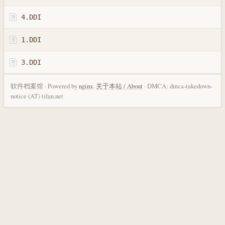
4.DDI
1.DDI
3.DDI
软件档案馆 · Powered by
nginx
.
关于本站 / About
· DMCA: dmca-takedown-
notice (AT) tifan.net