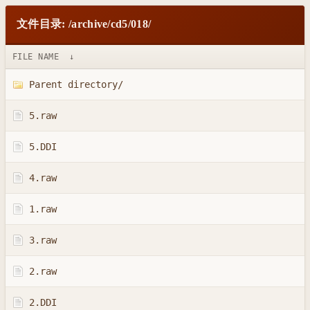
文件目录: /archive/cd5/018/
FILE NAME
↓
Parent directory/
5.raw
5.DDI
4.raw
1.raw
3.raw
2.raw
2.DDI