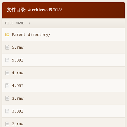
文件目录: /archive/cd5/018/
FILE NAME
↓
Parent directory/
5.raw
5.DDI
4.raw
4.DDI
3.raw
3.DDI
2.raw