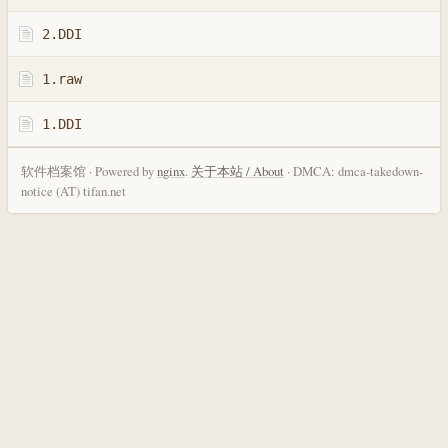
2.DDI
1.raw
1.DDI
软件档案馆 · Powered by
nginx
.
关于本站 / About
· DMCA: dmca-takedown-
notice (AT) tifan.net