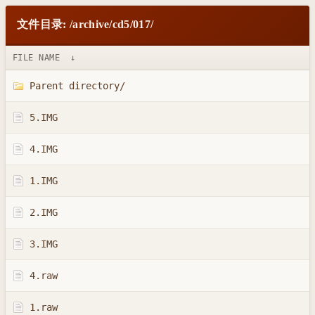
文件目录: /archive/cd5/017/
FILE NAME
↓
Parent directory/
5.IMG
4.IMG
1.IMG
2.IMG
3.IMG
4.raw
1.raw