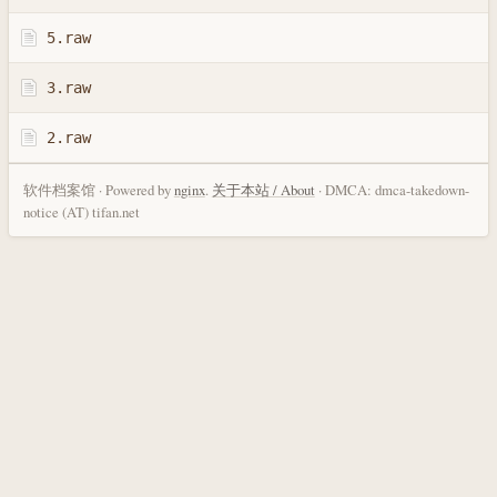
5.raw
3.raw
2.raw
软件档案馆 · Powered by
nginx
.
关于本站 / About
· DMCA: dmca-takedown-
notice (AT) tifan.net