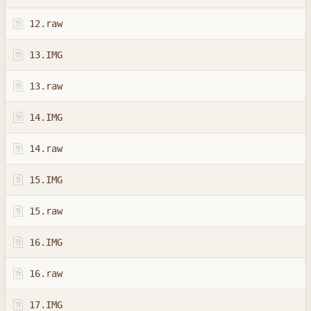
12.raw
13.IMG
13.raw
14.IMG
14.raw
15.IMG
15.raw
16.IMG
16.raw
17.IMG