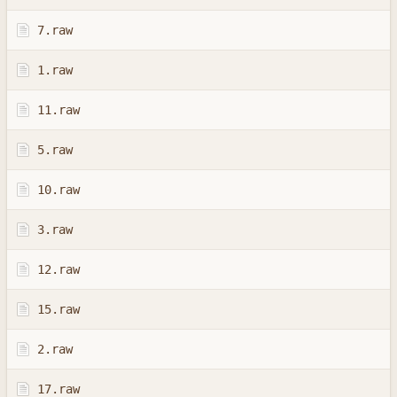
7.raw
1.raw
11.raw
5.raw
10.raw
3.raw
12.raw
15.raw
2.raw
17.raw