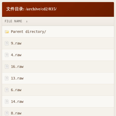
文件目录: /archive/cd2/035/
FILE NAME
↓
Parent directory/
9.raw
4.raw
16.raw
13.raw
6.raw
14.raw
8.raw