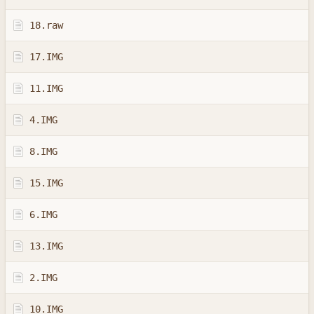
18.raw
17.IMG
11.IMG
4.IMG
8.IMG
15.IMG
6.IMG
13.IMG
2.IMG
10.IMG