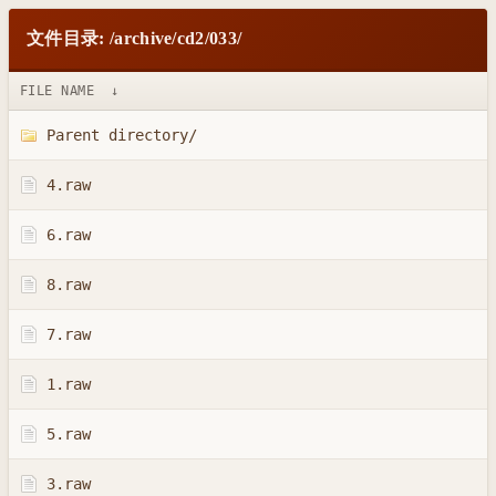
文件目录: /archive/cd2/033/
FILE NAME
↓
Parent directory/
4.raw
6.raw
8.raw
7.raw
1.raw
5.raw
3.raw