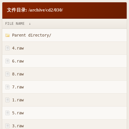
文件目录: /archive/cd2/030/
FILE NAME
↓
Parent directory/
4.raw
6.raw
8.raw
7.raw
1.raw
5.raw
3.raw