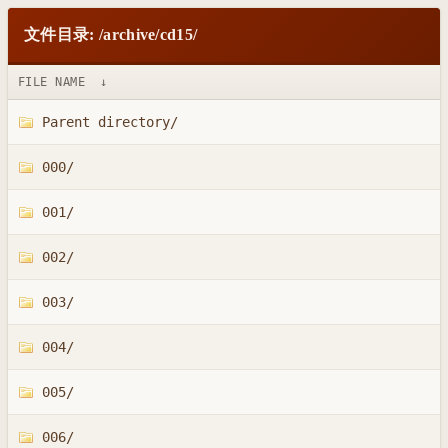
文件目录: /archive/cd15/
FILE NAME
↓
Parent directory/
000/
001/
002/
003/
004/
005/
006/