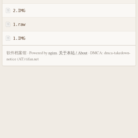
2.IMG
1.raw
1.IMG
软件档案馆 · Powered by
nginx
.
关于本站 / About
· DMCA: dmca-takedown-
notice (AT) tifan.net