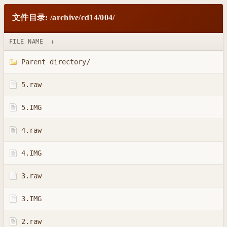
文件目录: /archive/cd14/004/
FILE NAME
↓
Parent directory/
5.raw
5.IMG
4.raw
4.IMG
3.raw
3.IMG
2.raw