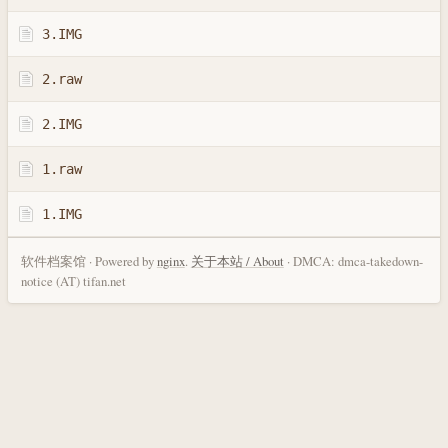
3.IMG
2.raw
2.IMG
1.raw
1.IMG
软件档案馆 · Powered by
nginx
.
关于本站 / About
· DMCA: dmca-takedown-
notice (AT) tifan.net