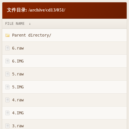
文件目录: /archive/cd13/051/
FILE NAME
↓
Parent directory/
6.raw
6.IMG
5.raw
5.IMG
4.raw
4.IMG
3.raw