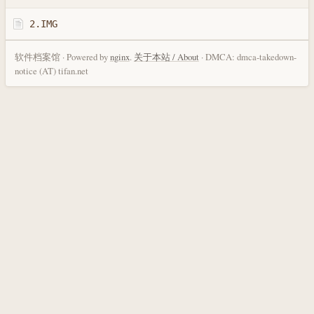
2.IMG
软件档案馆 · Powered by
nginx
.
关于本站 / About
· DMCA: dmca-takedown-
notice (AT) tifan.net