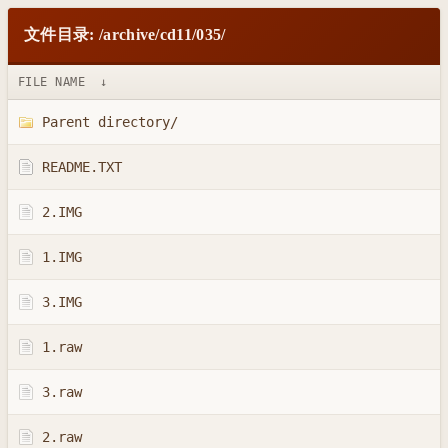
文件目录: /archive/cd11/035/
FILE NAME
↓
Parent directory/
README.TXT
2.IMG
1.IMG
3.IMG
1.raw
3.raw
2.raw