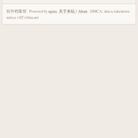
软件档案馆 · Powered by
nginx
.
关于本站 / About
· DMCA: dmca-takedown-
notice (AT) tifan.net