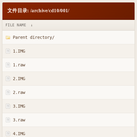
文件目录: /archive/cd10/001/
FILE NAME
↓
Parent directory/
1.IMG
1.raw
2.IMG
2.raw
3.IMG
3.raw
4.IMG