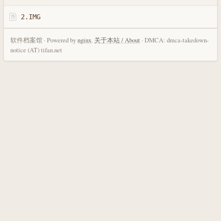
2.IMG
软件档案馆 · Powered by
nginx
.
关于本站 / About
· DMCA: dmca-takedown-
notice (AT) tifan.net