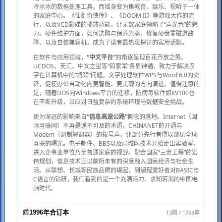
冷冰冰的数据处理工具，而摇身变为集教育、娱乐、视听于一体
的家庭中心。《仙剑奇侠传》、《DOOM II》等游戏大作的流
行，以及VCD影碟的播放功能，让无数家庭领略了“声光色”的魅
力。硬件维护方面，如何选购与保养光驱、修复硬盘零磁道故
障、以及自装兼容机，成为了读者最热衷探讨的实用话题。
在软件与应用领域，
“中文平台”
的角逐呈现百花齐放之势。
UCDOS、天汇、中文之星等“码家军”各显神通，致力于解决汉
字在计算机中的“瓶颈”问题。文字处理软件WPS与Word 6.0的交
锋，促使办公自动化向更智能、更美观的方向演进。值得注意的
是，随着DOS向Windows平台的迁移，防病毒软件如KV100也
在不断升级，以应对日益复杂的系统环境与数据安全挑战。
更为深远的影响来自
“信息高速公路”
概念的落地。Internet（国
际互联网）不再是遥不可及的术语，CHINANET的开通与
Modem（调制解调器）的拨号声，让部分先行者得以窥见全球
互联的曙光。电子邮件、BBS以及局域网技术开始走出实验室，
进入企事业单位乃至普通家庭的视野。配合国家“三金工程”的宏
伟规划，信息技术正以前所未有的深度融入国民经济与社会生
活。从联想、长城等民族品牌的崛起，到编程爱好者对BASIC与
C语言的钻研，我们看到的是一个充满活力、求知若渴的中国电
脑时代。
📰
13期 / 1763篇
1996年合订本