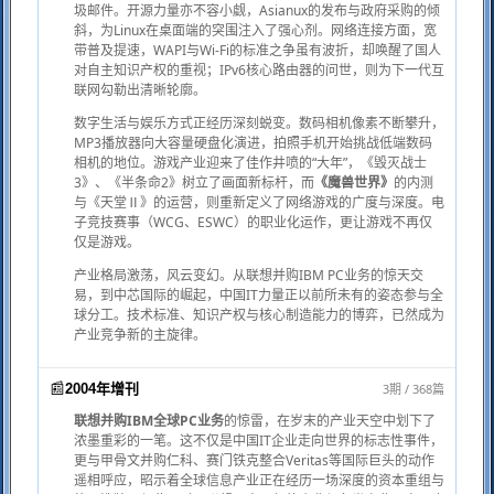
圾邮件。开源力量亦不容小觑，Asianux的发布与政府采购的倾
斜，为Linux在桌面端的突围注入了强心剂。网络连接方面，宽
带普及提速，WAPI与Wi-Fi的标准之争虽有波折，却唤醒了国人
对自主知识产权的重视；IPv6核心路由器的问世，则为下一代互
联网勾勒出清晰轮廓。
数字生活与娱乐方式正经历深刻蜕变。数码相机像素不断攀升，
MP3播放器向大容量硬盘化演进，拍照手机开始挑战低端数码
相机的地位。游戏产业迎来了佳作井喷的“大年”，《毁灭战士
3》、《半条命2》树立了画面新标杆，而
《魔兽世界》
的内测
与《天堂Ⅱ》的运营，则重新定义了网络游戏的广度与深度。电
子竞技赛事（WCG、ESWC）的职业化运作，更让游戏不再仅
仅是游戏。
产业格局激荡，风云变幻。从联想并购IBM PC业务的惊天交
易，到中芯国际的崛起，中国IT力量正以前所未有的姿态参与全
球分工。技术标准、知识产权与核心制造能力的博弈，已然成为
产业竞争新的主旋律。
📰
3期 / 368篇
2004年增刊
联想并购IBM全球PC业务
的惊雷，在岁末的产业天空中划下了
浓墨重彩的一笔。这不仅是中国IT企业走向世界的标志性事件，
更与甲骨文并购仁科、赛门铁克整合Veritas等国际巨头的动作
遥相呼应，昭示着全球信息产业正在经历一场深度的资本重组与