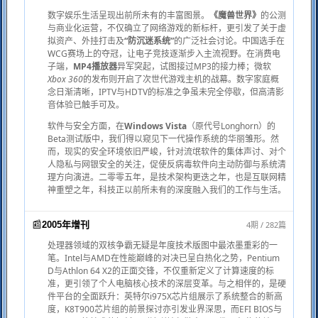
数字娱乐生活呈现出前所未有的丰富图景。
《魔兽世界》
的公测
与商业化运营，不仅确立了网络游戏的新标杆，更引发了关于虚
拟资产、外挂打击及
“防沉迷系统”
的广泛社会讨论。中国选手在
WCG赛场上的夺冠，让电子竞技逐渐步入主流视野。在消费电
子端，
MP4播放器
异军突起，试图接过MP3的接力棒；微软
Xbox 360
的发布则开启了次世代游戏主机的战幕。数字家庭概
念日渐清晰，IPTV与HDTV的标准之争虽未完全停歇，但高清影
音体验已触手可及。
软件与安全方面，在
Windows Vista
（原代号Longhorn）的
Beta测试版中，我们得以窥见下一代操作系统的华丽雏形。然
而，现实的安全环境依旧严峻，针对流氓软件的集体声讨、对个
人隐私与网银安全的关注，促使反病毒软件向主动防御与系统清
理方向演进。二零零五年，是技术架构更迭之年，也是互联网精
神重塑之年，科技正以前所未有的深度融入我们的工作与生活。
📰
4期 / 282篇
2005年增刊
处理器领域的双核争霸无疑是年度技术版图中最浓墨重彩的一
笔。Intel与AMD在性能巅峰的对决已呈白热化之势，Pentium
D与Athlon 64 X2的正面交锋，不仅重新定义了计算速度的标
准，更引领了个人电脑核心技术的深层变革。与之相伴的，是硬
件平台的全面跃升：英特尔i975X芯片组展示了系统整合的新高
度，K8T900芯片组的前景探讨亦引发业界深思，而EFI BIOS与