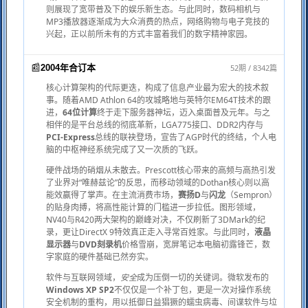
则展现了宽带普及下的娱乐新生态。与此同时，数码相机与
MP3播放器逐渐成为大众消费的热点，网络购物与电子竞技的
兴起，正以前所未有的方式丰富着我们的数字精神家园。
📰
52期 / 8342篇
2004年合订本
核心计算架构的代际更迭，构成了信息产业最为宏大的技术叙
事。随着AMD Athlon 64的攻城略地与英特尔EM64T技术的跟
进，
64位计算
终于走下服务器神坛，迈入桌面普及元年。与之
相伴的是平台总线的彻底革新，LGA775接口、DDR2内存与
PCI-Express
总线的联袂登场，宣告了AGP时代的终结，个人电
脑的中枢神经系统完成了又一次质的飞跃。
硬件战场的硝烟从未散去。Prescott核心带来的高频与高热引发
了业界对“唯赫兹论”的反思，而移动领域的Dothan核心则以高
能效赢得了掌声。在主流消费市场，
赛扬D
与
闪龙
（Sempron）
的贴身肉搏，将高性能计算的门槛进一步拉低。图形领域，
NV40与R420两大架构的巅峰对决，不仅刷新了3DMark的纪
录，更让DirectX 9特效真正走入寻常百姓家。与此同时，
液晶
显示器
与
DVD刻录机
价格雪崩，宽屏笔记本电脑初露锋芒，数
字家庭的硬件基础已然夯实。
软件与互联网领域，
安全
成为压倒一切的关键词。微软发布的
Windows XP SP2
不仅仅是一个补丁包，更是一次对操作系统
安全机制的重构，用以抵御日益猖獗的蠕虫病毒、间谍软件与垃