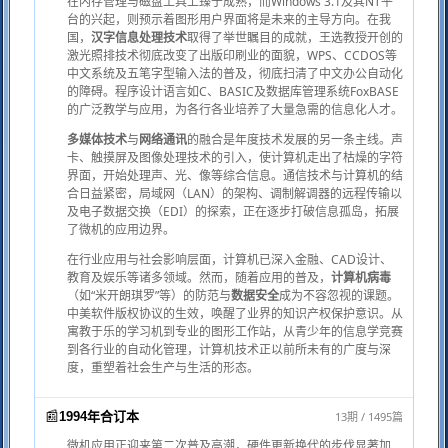
在内存管理与磁盘工具上臻于成熟，而Windows 3.1及其NT平
台的兴起，则预示着图形用户界面将是未来的主导方向。在我
国，
汉字信息处理技术
取得了举世瞩目的成就，王选教授开创的
激光照排技术彻底改变了出版印刷业的面貌，WPS、CCDOS等
中文系统及五笔字型输入法的普及，彻底扫清了中文办公自动化
的障碍。程序设计语言如C、BASIC及数据库管理系统FoxBASE
的广泛教学与应用，为各行各业培养了大量急需的信息化人才。
多媒体技术
与
网络通讯
的融合是年度技术发展的另一条主线。声
卡、触摸屏及图像处理技术的引入，使计算机走出了枯燥的字符
界面，开始处理声、光、像等综合信息。通信技术与计算机的结
合日益紧密，局域网（LAN）的架构、调制解调器的远程传输以
及电子数据交换（EDI）的探索，正在逐步打破信息孤岛，拓展
了微机的应用边界。
在行业应用与社会影响层面，计算机已深入金融、CAD设计、
教育及娱乐等诸多领域。然而，随着应用的普及，
计算机病毒
（如“米开朗琪罗”等）的防范与
数据安全
成为不容忽视的课题。
中美软件版权协议的生效，唤醒了业界的知识产权保护意识。从
寓教于乐的学习机到专业的图形工作站，从青少年的信息学竞赛
到各行业的自动化管理，计算机技术正以前所未有的广度与深
度，重塑着社会生产与生活的形态。
📰
13期 / 1495篇
1994年合订本
微机应用正迎来第二次普及高潮，硬件更新换代的步伐显著加