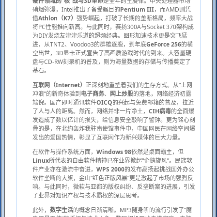
硬件领域的“核”战与3D革命
是全年的主旋律。中央处理器市场
硝烟弥漫，Intel推出了备受瞩目的
Pentium III
，而AMD则凭
借
Athlon（K7）
强势崛起，打破了长期的垄断格局，频率大战
将PC性能推向新高。与此同时，赛扬300A与Socket 370架构成
为DIY发烧友津津乐道的超频经典。图形加速技术更是突飞猛
进，从TNT2、Voodoo3的群雄逐鹿，到年底
GeForce 256
的横
空出世，3D显卡正式宣告了高画质游戏时代的到来。大容量硬
盘与CD-RW刻录机的普及，则为海量数据的存储与传播奠定了
基石。
互联网（Internet）
正深刻地重塑着我们的生存方式。从“上网
冲浪”的新奇体验到
电子商务
、
网上炒股
的落地，网络经济初露
端倪。国产即时通讯软件
OICQ
的兴起与免费邮箱的普及，拉近
了人与人的距离。然而，网络并非一片净土，
CIH病毒
的全面爆
发造成了数以亿计的损失，给信息安全敲响了警钟。更为铭心刻
骨的是，在北约轰炸我驻南使馆事件中，中国网民在网络空间爆
发出的爱国热情，彰显了互联网作为新兴媒体的巨大力量。
在软件与操作系统方面，
Windows 98
依然是桌面霸主，但
Linux
所代表的自由软件精神已在业界掀起“企鹅旋风”。民族软
件产业亦在激流中奋进，
WPS 2000
的发布高扬起挑战国外办公
软件垄断的大旗，金山“红色正版风暴”更是激起了市场的强烈反
响。与此同时，微软与亚都的版权纠纷、反垄断案的进展，引发
了业界对知识产权与技术霸权的深层思考。
此外，
数字生活
的概念日渐清晰。MP3随身听的流行引发了“魔