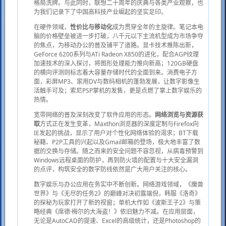
格局洗牌。与此同时，联想二十周年的庆典与各类产业观察，也
为我们记录下了中国高科技产业崛起的坚实足印。
在硬件领域，
性价比与移动化
成为贯穿全年的主旋律。笔记本电
脑的价格壁垒被进一步打破，八千元以下主流机型成为市场争夺
的焦点，为移动办公的普及铺平了道路。显卡技术推陈出新，
GeForce 6200系列与ATi Radeon X850的进化，配合AGP纹理
加速技术的深入探讨，将图形处理能力推向新高；120GB硬盘
的横向评测则标志着大容量存储时代的全面到来。消费电子方
面，彩屏MP3、家用DV与数码相机的蓬勃发展，让数字影像生
活触手可及；索尼PSP掌机的发售，更是点燃了掌上数字娱乐的
热情。
宽带网络的普及深刻改变了软件应用的形态。
网络浏览与资源获
取
方式正在发生变革，Maxthon浏览器的深度定制与Firefox向
IE发起的挑战，显示了用户对个性化网络体验的渴求；BT下载
秘籍、P2P工具的兴起以及Gmail邮箱的登场，极大地丰富了数
据的交换与存储。随之而来的安全问题不容忽视，从病毒预警到
Windows远程桌面的防护，再到防火墙的配置与十大安全漏洞
的点评，构筑安全的数字防线依然是广大用户关注的核心。
数字娱乐与办公应用在务实中不断创新。网络游戏领域，《魔兽
世界》与《无尽的任务2》的巅峰对决初露端倪，韩服《洛奇》
的探秘为玩家打开了新的视窗；单机大作如《波斯王子2》与策
略经典《席德·梅尔的大海盗！》依旧魅力不减。在应用层面，
无论是AutoCAD的提速、Excel的高级统计，还是Photoshop的