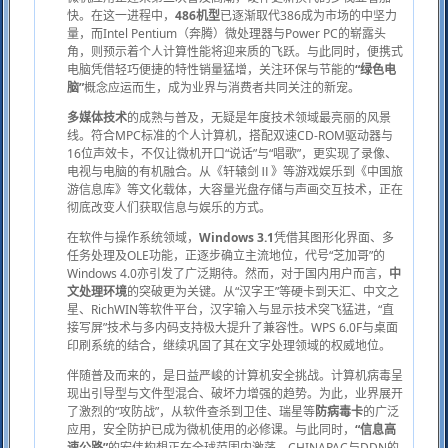
快。在这一进程中，
486机型
已逐渐取代386成为市场的中坚力
量，而Intel Pentium（奔腾）微处理器与Power PC的崭露头
角，则预示着个人计算性能将迎来质的飞跃。与此同时，便携式
电脑凭借轻巧便捷的特性销量猛增，关注环保与节能的
“绿色电
脑”
概念应运而生，成为业界与消费者共同关注的新宠。
多媒体技术
的成熟与普及，无疑是年度技术领域最亮丽的风景
线。符合MPC标准的个人计算机，搭配双速CD-ROM驱动器与
16位声效卡，不仅让微机开口“说话”与“唱歌”，更实现了录像、
电视与电脑的有机融合。从《轩辕剑Ⅱ》等游戏娱乐到《中国旅
游信息库》等文化载体，大容量光盘存储与声画交互技术，正在
彻底改变人们获取信息与娱乐的方式。
在软件与操作系统领域，
Windows 3.1
凭借其图形化界面、多
任务处理及OLE功能，正逐步确立主流地位，代号“芝加哥”的
Windows 4.0亦引发了广泛期待。然而，对于国内用户而言，
中
文处理环境
的突破更为关键。从“汉字王”等硬卡到天汇、中文之
星、RichWIN等软件平台，汉字输入与显示技术突飞猛进，“直
接写屏”技术与多内码支持极大提升了兼容性。WPS 6.0F与桌面
印刷系统的结合，继续巩固了其在文字处理领域的权威地位。
伴随普及而来的，是日益严峻的计算机安全挑战。计算机病毒呈
现出引导型与文件型混合、破坏力增强的趋势。为此，业界展开
了激烈的“攻防战”，从软件查杀到卫佳、瑞星等
防病毒卡
的广泛
应用，安全防护已成为微机使用的必修课。与此同时，
“信息高
速公路”
的宏伟构想正在全球范围内激荡，CHINAPAC与DDN的