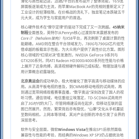
薄化与高性能迈进，
迅驰2
平台的发布提升了整体效能，16:9宽
屏面板逐渐成为主流，而苹果MacBook Air的亮相则重新定义了
工业设计的轻薄极限。在价格战的洗礼下，独显笔记本跌破五千
元大关，成为学生与家庭用户的首选。
核心硬件技术在“摩尔定律”的驱动下完成了又一次跨越。
45纳米
制程
全面普及，英特尔从Penryn核心过渡到年末震撼发布的
Core i7（Nehalem架构）
与X58平台，再次刷新了桌面计算的性
能巅峰。AMD则在整合平台领域发力，
780G
与
790GX
芯片组凭
借卓越的板载显示性能，为大众用户提供了高性价比方案。图形
核心领域的“红绿对决”愈发激烈，NVIDIA GeForce 9系列与
GTX200系列，同ATI Radeon HD3000/4000系列在性能与价格
上展开了近身肉搏，高清视频硬件解码已成标配，物理加速与通
用计算概念初露端倪。
北京奥运会
的成功举办，极大地催化了数字高清与移动媒体的应
用。从高清平板电视的普及，到CMMB移动电视的试商用，再
到通过宽带网络观看赛事直播，“数字奥运”深刻改变了国人的视
听习惯。通信领域，电信重组尘埃落定，TD-SCDMA试商用开
启了
3G时代
的大门，尽管网络建设尚在起步，但移动互联的蓝
图已然展开。然而，繁荣背后亦有隐忧，“山寨”文化从手机蔓延
至数码相机、上网本等领域，其对产业创新的冲击引发了业界的
深层思考。
软件与安全层面，微软
Windows Vista
在推出SP1后依然面临
兼容性与性能的考验，而经典的Windows XP SP3仍占据统治地