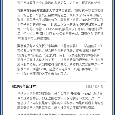
现了民族软件产业在激烈的市场竞争中求生存、谋发展的韧性。
互联网在1998年真正走入了寻常百姓家。
“网民”这一称谓正式确
立，标志着一个新兴社会群体的诞生。从163与169网络的接入
选择，到免费电子邮箱的普及，再到网上寻呼、BBS社区互助乃
至电子商务的初步萌芽，网络正以惊人的速度渗透进日常生活的
每一个角落。尽管56K Modem的拨号声依旧嘈杂，网费依旧昂
贵，但人们对于“网上冲浪”的热情却丝毫未减，网络作为“第四媒
体”的影响力已初露端倪。
数字娱乐与人文关怀并未缺席。
《星际争霸》、《古墓丽影Ⅲ》
等经典大作的问世，配合硬件性能的飞跃，将电脑游戏推向了
“第九艺术”的殿堂。与此同时，我们不仅关注技术的冷峻参数，
更开始思考技术与人的关系——从网吧管理的规范化，到打击网
络犯罪与盗版，再到电脑教育的普及，科技的人文温度在这一年
愈发凸显。回望1998，这是个人电脑从工具走向伙伴的一年，
也是我们全面拥抱数字化未来的起点。
📰
53期 / 3271篇
1999年合订本
世纪之交的钟声即将敲响，悬在头顶的
“千年虫”（Y2K）
危机虽
令全球紧绷神经，却无法阻挡数字化浪潮的澎湃之势。这一年，
信息技术不再仅仅是象牙塔中的尖端科学，而是以前所未有的速
度渗透进国人的日常生活，成为推动社会变革的强劲引擎。