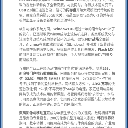
戏的视觉体验推向了全新高度。与此同时，存储技术迎来变革，
USB 2.0
接口迅速普及，轻巧的
闪存盘
开始大规模取代传统的软
驱，硬盘容量突破80GB大关，液晶显示器与高亮CRT的并存则
折射出显示设备更新换代的过渡特征。
软件与操作系统方面，
Windows XP
经过一年的磨合与SP1补丁
的发布，已逐渐取代Win98成为主流装机选择，各类系统优化与
注册表修改技巧成为读者钻研的热点。微软
.NET战略
全面铺
开，而
Linux
在桌面端的尝试（如Lindows）亦引发了业界对操
作系统垄断的深刻反思。多媒体创作工具迎来爆发，
Flash MX
的问世让网页动画制作门槛降低，个人视频编辑随着DV的普及
而渐成风尚。
互联网产业正在经历从“免费”向“务实”的深刻转型。随着
263、
新浪等门户推行收费邮箱
，网络服务的商业模式被重新审视；
短
信（SMS）与彩信（MMS）
的蓬勃发展，为互联网企业在“寒
冬”后找到了新的盈利增长点。网络接入方式上，
ADSL宽带
的快
速普及让“网上冲浪”不再受制于56K猫的龟速，家庭组网与局域
网共享成为技术应用的新课题。尽管网络病毒如“求职信”、木马
与网页恶意代码层出不穷，但网络安全意识的觉醒与防火墙技术
的普及，正逐步构建起更安全的网络环境。
数码影像与移动互联
成为年度生活方式的关键词。数码相机不再
是昂贵的专业设备，200万像素机型开始进入家庭；
韩日世界杯
期间，数字转播与网络观赛成为科技与体育结合的典范。产业层