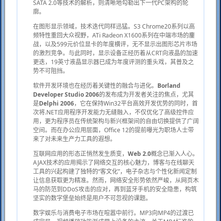
SATA 2.0等技术的解析，则清晰地勾勒出下一代PC架构的轮
廓。
在图形显示领域，技术迭代同样迅猛。S3 Chrome20系列以高
频特性重回大众视野，ATi Radeon X1600系列在中端市场的鏖
战，以及599元价位显卡的年度横评，无不显示出图形芯片市场
的激烈竞争。与此同时，显示设备正经历着从CRT向液晶的加速
更迭，19英寸液晶显示器已成为年度评测的重头戏，其普及之
势不可阻挡。
软件开发环境也在经历着关键性的融合与进化。
Borland
Developer Studio 2006
的发布成为开发者关注的焦点，尤其
是
Delphi 2006
，它在保持Win32平台高效开发优势的同时，首
次将.NET应用程序开发能力无缝融入，不仅优化了高级控件应
用，更为程序员在传统架构与新兴框架间的自由切换提供了广阔
空间。而在办公应用层面，Office 12的提前曝光为职场人士带
来了对未来生产力工具的遐想。
互联网应用的形态正悄然发生质变，
Web 2.0
概念已渐入人心。
AJAX技术的应用揭示了网络交互的核心魅力，博客与在线聊天
工具的兴起构建了独特的“客文化”，电子杂志与个性化新闻定制
让信息获取更为精准。然而，网络安全形势依然严峻，从网页木
马的防范到DDoS攻击的应对，再到蓝牙手机的安全隐患，构筑
坚实的数字堡垒始终是用户不可忽视的课题。
数字娱乐与消费电子市场在喧嚣中前行。MP3向MP4的过渡已