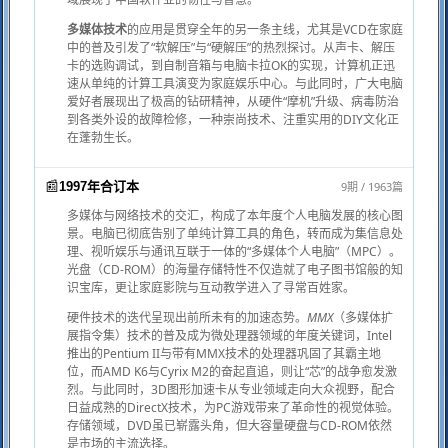
多媒体技术
的应用是贯穿全年的另一条主线，尤其是VCD在家庭
中的普及引发了“软解压”与“硬解压”的热烈探讨。从声卡、解压
卡的选购调试，到自制音箱与电脑卡拉OK的实现，计算机正迅
速从单纯的计算工具演变为家庭娱乐中心。与此同时，广大电脑
爱好者展现出了极高的钻研精神，从硬件“摩机”升级、病毒防治
到各类外设的故障检修，一种崇尚技术、注重实用的DIY文化正
在蓬勃生长。
📰
9期 / 1963篇
1997年合订本
多媒体与网络技术的交汇，构成了本年度个人电脑发展的核心图
景。电脑已彻底告别了单纯计算工具的角色，转而成为集信息处
理、视听娱乐与通讯互联于一体的“多媒体个人电脑”（MPC）。
光盘（CD-ROM）的海量存储特性不仅造就了电子图书馆般的知
识宝库，更让家庭影院与互动教学进入了寻常百姓家。
硬件技术的迭代呈现出前所未有的加速态势。
MMX
（多媒体扩
展指令集）技术的普及成为微处理器领域的年度关键词，Intel
推出的Pentium II与带有MMX技术的处理器巩固了其霸主地
位，而AMD K6与Cyrix M2的奋起直追，则让“芯”的战争愈发激
烈。与此同时，3D图形加速卡从专业领域走向大众视野，配合
日益成熟的DirectX技术，为PC游戏带来了革命性的视觉体验。
存储领域，DVD虽已崭露头角，但大容量硬盘与CD-ROM依然
是市场的主流选择。