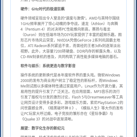
硬件：GHz时代的极速狂飙
硬件领域呈现出令人窒息的“速度与激情”。AMD与英特尔围绕
1GHz频率展开了惊心动魄的争夺战，速龙（Athlon）与奔腾
4（Pentium 4）的对决将PC性能推向新高，赛扬与毒龙
（Duron）则在低端市场为DIY玩家提供了丰富的超频乐趣。图
形芯片市场风云突变，NVIDIA凭借GeForce 2系列巩固霸主地
位，ATI Radeon系列紧追不舍，而曾经的王者3dfx则逐渐淡出
视野。此外，大容量7200转硬盘、DDR内存的崭露头角，以及
CD-RW刻录机的普及，共同构筑了高性能多媒体电脑的基石。
软件与娱乐：系统更迭与数字影音
操作系统的更新换代是本年度软件界的重头戏。微软Windows
2000的发布为商业用户树立了稳定性的新标杆，而Windows
Me则试图以多媒体特性通过家庭用户。Linux作为开源力量，其
易用性的提升引发了广泛关注。在应用层面，MP3音乐的流行
引发了版权与分发的激烈讨论，Flash 5与Dreamweaver等工具
让网页设计变得多姿多彩。游戏娱乐方面，索尼PlayStation 2的
问世震撼业界，《暗黑破坏神Ⅱ》、《模拟人生》等大作的发布
让PC玩家大呼过瘾，电子竞技的雏形亦在《星际争霸》与
《Quake 3》的对战中逐渐清晰。
展望：数字化生存的新纪元