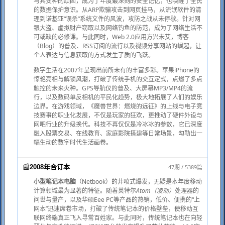
与其变种的顽固，成为了年度最深刻的安全记忆，也唤醒了全民
的数据保护意识。从ARP欺骗攻击到网页挂马，从流氓软件的清
理到诺基亚“误杀”系统文件的风波，攻防之战从未停歇。针对网
银大盗、虚拟财产窃取以及网络钓鱼的防范，成为了网络生活不
可或缺的必修课。与此同时，Web 2.0应用方兴未艾，博客
（Blog）的普及、RSS订阅的流行以及视频分享网站的崛起，让
个人表达与信息获取的方式发生了质的飞跃。
数字生活在2007年呈现出前所未有的丰富多彩。苹果iPhone的
惊艳亮相与解锁风潮，打破了传统手机的交互定式，点燃了多点
触控的未来火种。GPS导航仪的普及、大屏幕MP3/MP4的流
行，以及数码单反相机的平民化趋势，极大地拓展了人们的娱乐
边界。在游戏领域，《魔兽世界：燃烧的远征》的上线与电子竞
技赛事的职业化发展，不仅是玩家的狂欢，更推动了硬件外设与
网吧行业的升级换代。科技不再仅仅是冷冰冰的参数，它已深度
融入股票交易、在线教育、家庭影院搭建等日常场景，勾勒出一
幅生动的数字时代生活画卷。
📰
47期 / 5389篇
2008年合订本
小型笔记本电脑
（Netbook）的井喷式爆发，无疑是本年度移动
计算领域最为显著的特征。随着英特尔
Atom（凌动）
处理器的
问世与量产，以及华硕Eee PC等产品的热销，低价、便携的“上
网本”迅速席卷市场，打破了传统笔记本的价格壁垒，使移动互
联网终端真正飞入寻常百姓家。与此同时，传统笔记本也在向轻