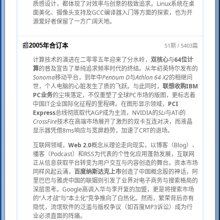
质感设计，都体现了对效率与创意的极致追求。Linux系统在桌
面美化、摄像头支持及GCC编译器入门等方面的探索，也为开
源爱好者保留了一方广阔天地。
📰
51期 / 5403篇
2005年合订本
计算技术的演进在二零零五年迎来了分水岭，
双核心
与
64位计
算
的普及宣告了单纯追求频率时代的终结。从年初英特尔发布的
Sonoma
移动平台，到年中
Pentium D
与
Athlon 64 X2
的相继问
世，个人电脑的心脏发生了质的飞跃。与此同时，
联想收购IBM
PC业务
的尘埃落定，不仅重塑了全球PC市场的版图，更标志着
中国IT企业国际化征程的里程碑。在图形显示领域，
PCI
Express
总线彻底取代AGP成为主流，NVIDIA的
SLi
与ATi的
CrossFire
技术在高端市场展开了激烈的双卡互连对决，而液晶
显示器凭借8ms响应与宽屏趋势，加速了CRT的退场。
互联网领域，
Web 2.0
概念从理论走向现实，以博客（Blog）、
播客（Podcast）和RSS为代表的个性化应用蓬勃发展，互联网
正从信息获取平台转变为用户交互与内容创造的舞台。资本市场
同样风起云涌，
百度纳斯达克上市
创造了中国概念股的神话，阿
里巴巴与雅虎中国的联姻则引发了业界对电子商务与搜索格局的
深层思考。Google高调入华与李开复的加盟，更是将搜索市场
的“人才战”与“本土化”竞争推向了白热化。然而，繁荣背后亦有
隐忧，流氓软件的泛滥与版权争议（如百度MP3诉讼）成为行
业必须直面的阵痛。