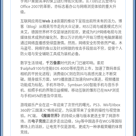
乎用户桌面清净的保卫战打得如火如荼。IE7.0的正式登场与
Office 2007的革新，亦标志着办公与网络浏览体验的重大升
级。
互联网应用在
Web 2.0
浪潮的推动下呈现出前所未有的活力。博
客（Blog）从精英写作走向大众记录，RSS订阅与威客模式方兴
未艾。德国世界杯不仅是球迷的狂欢，更成为P2P网络电视与流
媒体技术成熟的催化剂，数以万计的用户开始习惯在电脑屏幕前
通过网络直播感受绿茵激情。然而，网络安全形势依然严峻，木
马盗号、网络钓鱼以及针对网银的攻击手段层出不穷，促使个人
防火墙与安全辅助工具成为装机必备。
数字生活领域，
千万像素
时代的大门已被叩响。索尼
$\alpha$100与佳能EOS 400D等机型的上市，加速了数码单反
相机的平民化进程；消费级DC则在防抖与高感光度上不断突
破。随身娱乐方面，MP3播放器正加速向MP4演进，视频播放
功能成为标配。手机市场中，Symbian S60智能手机与音乐手
机、拍照手机的界限日益模糊，移动互联的雏形已在WAP浏览
与手机MSN的普及中显现。
游戏娱乐产业在这一年迎来了次世代的曙光。PS3、Wii与Xbox
360的“三国演义”格局初定，为玩家带来了全新的操控与视觉体
验。PC端，
《魔兽世界》
的持续火爆与版本更迭主宰了网游市
场，而
电子竞技
正逐步走出边缘，Sky等中国选手在WCG等国际
赛场上的活跃，让电竞不仅是游戏，更成为一种承载荣耀的体育
竞技。