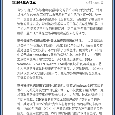
📰
52期 / 3087篇
1998年合订本
当“知识经济”的浪潮伴随着数字化的节拍叩响时代的大门，计算
机技术在1998年完成了从象牙塔向百姓生活的关键一跃。这一
年，信息高速公路不再是遥不可及的概念，而是化作了电话线中
流淌的数据洪流，深刻地改变着国人的工作方式与生活图景。从
年初比尔·盖茨访华引发的科技旋风，到年底“千年虫”问题的未雨
绸缪，整个IT产业在激荡中展现出前所未有的活力。
硬件领域的“速度与激情”是本年度最显著的特征。
中央处理器市
场告别了“一家独大”的沉闷，AMD K6-2与Intel Pentium Ⅱ及赛
扬处理器的激烈交锋，不仅打破了价格坚冰，更引发了DIY市场
中关于
Slot 1
与
Socket 7
架构的路线之争。与此同时，3D图形
加速技术迎来了爆发式增长，AGP总线迅速普及，
3Dfx
Voodoo2
、
Riva TNT
与
Intel i740
等图形芯片的群雄逐鹿，将
个人电脑的多媒体性能推向了全新高度。大容量硬盘、100MHz
外频以及DVD光驱的崭露头角，更是为多媒体电脑的普及奠定
了坚实的物质基础。
软件操作系统迎来了划时代的更新。
微软
Windows 98
中文版的
发布，无疑是年度软件业的重头戏，它不仅优化了用户界面，更
将互联网功能深度集成于系统内核之中。然而，技术的进步往往
伴随着挑战，
CIH病毒
的肆虐给无数用户敲响了数据安全的警
钟，其对硬件BIOS的破坏力令人心有余悸；而随着世纪末的临
近，“2000年问题”（Y2K）也从理论探讨转变为迫在眉睫的实务
应对。在应用软件方面，WPS 98的突围与国产软件的坚守，展