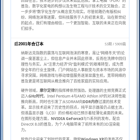
回首往昔，技术进步的步伐从未如此迅疾。掌上电脑（PDA）的
普及、数字化家电的构想以及生物工程与IT技术的交叉融合，正
一步步将“数字化生存”从概念变为现实。尽管前路仍有版权纠
纷、网络泡沫等迷雾，但科技服务于人的初衷未变。站在新世纪
的起点，我们有理由相信，一个更加智能、互联的未来正在向我
们招手。
📰
53期 / 5909篇
2001年合订本
纳斯达克指数的震荡与互联网泡沫的寒意，虽让“网络冬天”的论
调一度甚嚣尘上，但信息产业并未因此停滞，反而在洗牌中回归
理性与务实。从“注意力经济”向“盈利模式”的艰难转型，成为贯
穿全年的行业主旋律。门户网站在人事剧变与资本市场的风浪中
寻求突围，网络游戏与移动增值服务逐渐显露生机，宽带网络的
普及更是将互联网从概念推向了百姓家庭的实际应用。
硬件领域，
摩尔定律
的指挥棒依然强劲。处理器的主频竞赛正式
迈入
GHz时代
，Intel Pentium 4与AMD Athlon XP的对决将性能
推向新高，同时也引发了从SDRAM向
DDR内存
过渡的技术变
革。显示技术迎来了历史性的拐点，纯平显示器虽仍占据主流，
但液晶显示器（LCD）的价格松动已预示着轻薄化桌面的未来。
在图形处理方面，
NVIDIA GeForce3
与Ti系列的发布，配合
DirectX 8.0的普及，为个人电脑带来了前所未有的3D渲染能
力。
软件行业迎来了划时代的变革，微软
Windows XP
的发布不仅