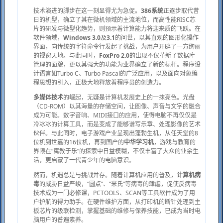
技术演进的脚步在这一刻显得尤为急促。
386系统
正逐步取代昔
日的机型，确立了其在微机领域的主流地位，而高性能RISC芯
片的研发与微型化趋势，则预示着计算能力将迎来质的飞跃。在
软件领域，
Windows 3.0
及
3.1
的问世，以其直观的图形化操作
界面，向传统的字符命令行发起了挑战，为用户开辟了一方绚丽
的视窗天地。与此同时，
FoxPro 2.0
的出现不仅革新了数据库
管理的面貌，更以其强大的功能为业界确立了新的标杆。程序设
计语言如Turbo C、Turbo Pascal的广泛应用，以及面向对象编
程思想的引入，正极大地释放着程序员的创造力。
多媒体技术
的崛起，无疑是计算机发展史上的一抹亮色。光盘
（CD-ROM）以其海量的存储空间，让图像、声音与文字的融合
成为可能。数字音响、MIDI接口的应用，使得电脑不再仅仅是
冷冰冰的计算工具，而是变成了能够谱写乐章、处理影像的艺术
伙伴。与此同时，电子游戏产业呈现出蓬勃生机，从任天堂的8
位机到世嘉的16位机，再到国产的
中华学习机
，游戏与教育的
界限在“寓教于乐”的探索中日益模糊，不仅丰富了大众的业余生
活，更启蒙了一代青少年的电脑意识。
然而，机遇总是与挑战并存。随着计算机应用的普及，
计算机病
毒
的威胁日益严峻，“圆点”、“米氏”等病毒的肆虐，促使反病毒
技术成为一门必修课，PCTOOLS、SCAN等工具软件成为了用
户护航的得力助手。在硬件维护方面，从打印机的断针处理到主
板芯片的级联检测，掌握基础的维修与保养技能，已成为当时电
脑用户的普遍素养。