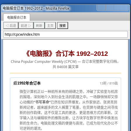
电脑报合订本 1992–2012 - Mozilla Firefox
电脑报合订本
◁ 后退
前进 ▷
刷新
主页
搜索
《电脑报》合订本 1992–2012
China Popular Computer Weekly (CPCW) — 合订本完整数字化归档，
共 84608 篇文章
📰
13期 / 819篇
1992年合订本
微型计算机正以一种前所未有的磅礴之势，冲破了实验室与机房
的围墙，深刻地介入到社会生活的肌理之中。一场静悄悄却又惊
心动魄的
“书写革命”
已然在知识界爆发，从作家徐迟、张贤亮到
新闻记者，越来越多的文人搁置了笔墨，在荧屏与键盘之间寻找
新的创作韵律。这不仅是工具的更迭，更是思维方式的革新。汉
字输入法与编辑软件的推陈出新，让方块字在数字世界中焕发出
新的生命力，电脑处理文稿的便捷与高效，已成为现代化办公不
可逆转的潮流。