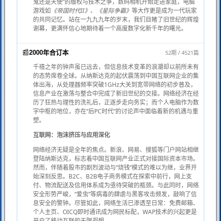
鬼还是天使”的版权与技术之争，数码相机开始走进家庭，电脑
游戏如
《帝国时代II》
、
《星际争霸》
等大作更是成为一代玩家
的共同记忆。站在一九九九年的岁末，我们目睹了旧世纪的辉煌
谢幕，更满怀信心地期待着一个高度数字化新千年的曙光。
📰
52期 / 4521篇
2000年合订本
千禧之年的钟声虽已远去，但信息技术变革的浪潮却以前所未有
的态势席卷全球。从纳斯达克的起伏震荡到中国互联网企业的集
体出海，从处理器频率突破1GHz大关到宽带网络的初步普及，
信息产业在激荡与整合中完成了新旧世纪的交接。网络经济在经
历了狂热与理性的洗礼后，正逐步走向务实；而个人电脑作为数
字中枢的地位，亦在“后PC时代”的讨论声中面临着新的机遇与重
塑。
互联网：泡沫挤压与应用深化
网络经济无疑是全年的焦点。新浪、网易、搜狐等门户网站相继
登陆纳斯达克，标志着中国互联网产业正式对接国际资本市场。
然而，伴随着股市的剧烈波动与“烧钱”模式的难以为继，业界开
始深刻反思。B2C、B2B电子商务模式在探索中前行，网上支
付、物流配送及信用体系成为亟待突破的瓶颈。与此同时，网络
安全形势严峻，“爱虫”等病毒的肆虐与黑客攻击频发，敲响了信
息安全的警钟。尽管如此，网络生活已渗透至日常：免费邮箱、
个人主页、OICQ即时通讯成为网民标配，WAP技术的兴起更是
开启了移动互联的无限遐想。