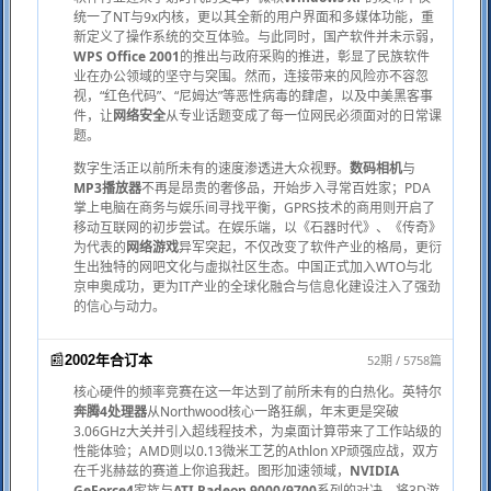
统一了NT与9x内核，更以其全新的用户界面和多媒体功能，重
新定义了操作系统的交互体验。与此同时，国产软件并未示弱，
WPS Office 2001
的推出与政府采购的推进，彰显了民族软件
业在办公领域的坚守与突围。然而，连接带来的风险亦不容忽
视，“红色代码”、“尼姆达”等恶性病毒的肆虐，以及中美黑客事
件，让
网络安全
从专业话题变成了每一位网民必须面对的日常课
题。
数字生活正以前所未有的速度渗透进大众视野。
数码相机
与
MP3播放器
不再是昂贵的奢侈品，开始步入寻常百姓家；PDA
掌上电脑在商务与娱乐间寻找平衡，GPRS技术的商用则开启了
移动互联网的初步尝试。在娱乐端，以《石器时代》、《传奇》
为代表的
网络游戏
异军突起，不仅改变了软件产业的格局，更衍
生出独特的网吧文化与虚拟社区生态。中国正式加入WTO与北
京申奥成功，更为IT产业的全球化融合与信息化建设注入了强劲
的信心与动力。
📰
52期 / 5758篇
2002年合订本
核心硬件的频率竞赛在这一年达到了前所未有的白热化。英特尔
奔腾4处理器
从Northwood核心一路狂飙，年末更是突破
3.06GHz大关并引入超线程技术，为桌面计算带来了工作站级的
性能体验；AMD则以0.13微米工艺的Athlon XP顽强应战，双方
在千兆赫兹的赛道上你追我赶。图形加速领域，
NVIDIA
GeForce4
家族与
ATI Radeon 9000/9700
系列的对决，将3D游