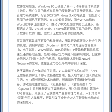
软件应用层面，Windows 95已确立了其不可动摇的操作系统霸
主地位。用户关注的焦点从系统的安装转向了注册表优化、内存
管理与系统维护。尽管DOS与Windows 3.x仍有余温，但图形化
界面的大潮已不可阻挡。在办公软件领域，国产WPS与微软
Word的竞争日趋白热化，推动了中文处理技术的长足进步。编
程语言方面，Visual Basic、FoxPro等可视化工具的流行，降低
了软件开发的门槛，激发了无数爱好者的创造热情。
互联网不再是遥不可及的科技概念，而是开始真正渗入社会生活
的肌理。调制解调器（Modem）的拨号声成为连接世界的序
曲，电子邮件、WWW浏览、BBS论坛与FTP传输构筑起信息高
速公路的基础设施。虽然网络安全与病毒问题初现端倪，但这并
未阻挡人们“网上冲浪”的热情。局域网技术特别是Novell
Netware的应用，也在企业与办公环境中得到了深化。
数字娱乐在这一年迎来了井喷。
VCD软解压
技术的成熟，让PC
无需昂贵的解压卡即可流畅播放影碟，极大地丰富了国人的业余
生活。MP3音频压缩技术的出现，预示着数字音乐时代的萌
芽。游戏领域佳作频出，《红色警报》、《古墓丽影》与
《QUAKE》系列重新定义了娱乐标准，而《剑侠情缘》等国产
RPG的崛起，则展现了民族游戏产业的韧性与希望。人机博弈中
“深蓝”战胜人类棋王，更是引发了全社会对人工智能与电脑未来
的深刻思考。