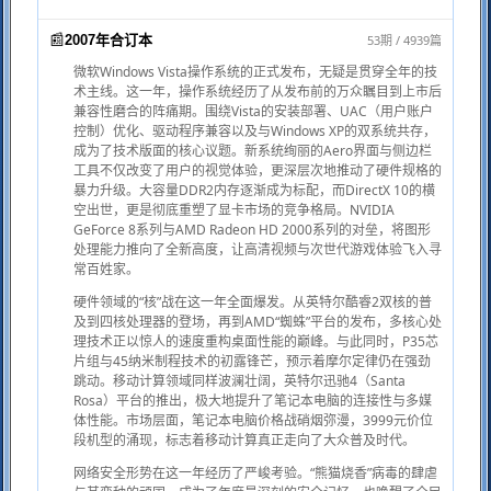
📰
53期 / 4939篇
2007年合订本
微软Windows Vista操作系统的正式发布，无疑是贯穿全年的技
术主线。这一年，操作系统经历了从发布前的万众瞩目到上市后
兼容性磨合的阵痛期。围绕Vista的安装部署、UAC（用户账户
控制）优化、驱动程序兼容以及与Windows XP的双系统共存，
成为了技术版面的核心议题。新系统绚丽的Aero界面与侧边栏
工具不仅改变了用户的视觉体验，更深层次地推动了硬件规格的
暴力升级。大容量DDR2内存逐渐成为标配，而DirectX 10的横
空出世，更是彻底重塑了显卡市场的竞争格局。NVIDIA
GeForce 8系列与AMD Radeon HD 2000系列的对垒，将图形
处理能力推向了全新高度，让高清视频与次世代游戏体验飞入寻
常百姓家。
硬件领域的“核”战在这一年全面爆发。从英特尔酷睿2双核的普
及到四核处理器的登场，再到AMD“蜘蛛”平台的发布，多核心处
理技术正以惊人的速度重构桌面性能的巅峰。与此同时，P35芯
片组与45纳米制程技术的初露锋芒，预示着摩尔定律仍在强劲
跳动。移动计算领域同样波澜壮阔，英特尔迅驰4（Santa
Rosa）平台的推出，极大地提升了笔记本电脑的连接性与多媒
体性能。市场层面，笔记本电脑价格战硝烟弥漫，3999元价位
段机型的涌现，标志着移动计算真正走向了大众普及时代。
网络安全形势在这一年经历了严峻考验。“熊猫烧香”病毒的肆虐