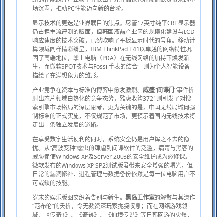
场沉闷，推动PC性能迈向新的台阶。
显示技术的更迭是业界瞩目的焦点。尽管17英寸纯平CRT显示器
仍占据主流评测的版面，但韩国液晶产业区的规模化建设与LCD
响应速度的技术突破，已然吹响了平板显示时代的号角。移动计
算领域同样精彩纷呈，IBM ThinkPad T41以卓越的网络特性巩
固了高端地位，掌上电脑（PDA）在无线网络的加持下焕发新
生，而微软SPOT技术与Fossil手表的结合，则为个人智能设备
描绘了充满想象力的雏形。
产业竞争在资本与标准的博弈中愈发激烈。
威盛“间谍门”
事件折
射出芯片领域白热化的竞争态势，雅虎收购3721则引发了对搜
索引擎市场格局的深层思考。更为关键的是，中国无线局域网强
制标准的正式实施，不仅规范了市场，更预示着国内无线技术将
走出一条独立发展的道路。
在享受数字生活便利的同时，系统安全仍是用户挥之不去的隐
忧。从“高波变种”蠕虫的肆虐到间谍软件的泛滥，病毒与黑客的
威胁促使Windows XP及Server 2003的安全维护成为必修课。
微软发布的Windows XP SP2测试版虽带来安全增强的曙光，但
日常的漏洞修补、进程管理与数据备份依然是每一位电脑用户不
可或缺的技能。
岁末的娱乐版图交织着告别与新生。
黑岛工作室
的解散与其遗作
“范布伦”的夭折，令无数资深玩家扼腕叹息；而在网络游戏领
域，《传奇3》、《奇迹》、《仙境传说》等日韩网游的火爆，