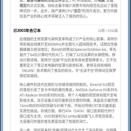
面，
惠普与康柏的世纪合并
重塑了PC市场版图，而
电脑“三包”
规定
的正式实施，则标志着中国IT消费市场向规范化迈出了里程
碑式的一步。此外，国产通用CPU
“龙芯”
的流片成功，更为中国
信息产业的核心技术突破注入了强劲的信心。
📰
52期 / 6766篇
2003年合订本
处理器的主频竞赛与架构变革构成了IT产业的核心叙事。英特尔
将前端总线推升至800MHz并全面引入超线程技术，试图在性能
巅峰确立统治地位；而AMD则祭出Opteron与Athlon 64，率先
敲开了64位计算时代的大门，打破了32位运算的长期桎梏。移
动计算领域，英特尔“迅驰”平台的发布具有里程碑意义，它不仅
重新定义了笔记本电脑的轻薄与能效标准，更将无线局域网
（WLAN）技术推向了普及的前台，令“无该不在”的移动互联梦
想初现端倪。
核心硬件的迭代在图形与存储领域同样剧烈。DirectX 9.0规范
的落地引发了显卡市场的激烈角逐，NVIDIA GeForce FX系列与
ATi Radeon 9X00系列的对垒，将个人电脑的视觉体验提升至电
影级水准。显示设备正经历着新旧交替的阵痛，液晶显示器凭借
16ms响应时间的突破与价格下探，开始对传统CRT显示器发起
实质性挑战。存储方面，串行ATA（SATA）接口逐渐取代并行
接口成为主流，DVD刻录机与Combo驱动器飞入寻常百姓家，
大容量闪存盘的普及更是加速了软驱的消亡。
这一年，突如其来的“非典”疫情对产业产生了深远影响。在特殊