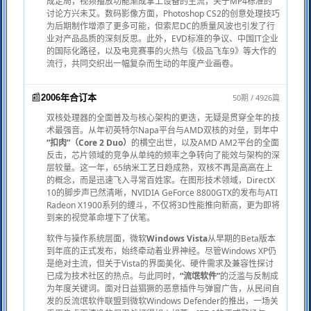
成定局，视频播放功能渐成掌上设备的主流，关于MP4标准的
讨论方兴未艾。数码影像方面，Photoshop CS2的创意处理技巧
为后期制作增添了更多可能，但索尼DC的质量风波也引发了行
业对产品品质的深刻反思。此外，EVD标准的争议、中国IT企业
的国际化路径，以及电竞赛事的火热与《极品飞车9》等大作的
流行，共同交织出一幅复杂而生动的年度产业画卷。
📰
50期 / 4926篇
2006年合订本
双核处理器的全面普及与核心架构的更迭，无疑是贯穿全年的技
术最强音。从年初英特尔Napa平台与AMD双核的对垒，到年中
“扣肉”（Core 2 Duo）
的横空出世，以及AMD AM2平台的全面
反击，芯片领域的竞争从单纯的频率之争转向了能效与架构的深
层较量。这一年，65纳米工艺日趋成熟，双核不再是高高在上
的概念，而是迅速飞入寻常百姓家。在图形技术领域，DirectX
10的脚步声已然清晰，NVIDIA GeForce 8800GTX的发布与ATI
Radeon X1900系列的缠斗，不仅将3D性能推向新高，更为即将
到来的视觉革命埋下了伏笔。
软件与操作系统层面，微软
Windows Vista
从早期的Beta版本
到年底的正式发布，始终牵动着业界神经。尽管Windows XP仍
是绝对主流，但关于Vista的界面美化、硬件需求及兼容性探讨
已成为技术社区的热点。与此同时，
“流氓软件”
的泛滥与反制成
为年度关键词。面对日益猖獗的恶意插件与弹窗广告，从民间自
发的反流氓软件联盟到微软Windows Defender的推出，一场关