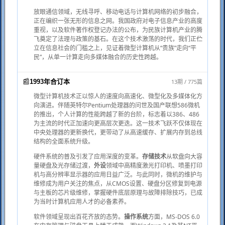
放眼通信领域，无线寻呼、移动电话与计算机网络的初步融合，
正在编织一张无形的信息之网。我国政府对电子信息产业的高度
重视，以及软件著作权登记办法的公布，为民族计算机产业的腾
飞奠定了法理与政策的基石。在这个技术激荡的时代，我们正伫
立在信息社会的门槛之上，见证着微型计算机从“贵族”走向“平
民”，从单一计算走向多媒体融合的历史性跨越。
📰
13期 / 775篇
1993年合订本
微型计算机技术正以惊人的速度向高速化、微型化及多媒体化方
向演进。伴随英特尔Pentium处理器的问世及国产联想586微机
的推出，个人计算的性能跨越了新的台阶，标志着以386、486
为主流的时代正加速向更高层次更迭。这一技术飞跃不仅体现在
中央处理器的更新换代，更带动了从高速缓存、扩展内存到总线
结构的全面系统升级。
硬件系统的普及引发了应用深度的变革。
存储技术
从软盘向大容
量硬盘及光存储过渡，
外设
领域中高精度激光打印机、喷墨打印
机与高分辨率显示器的应用日益广泛。与此同时，微机的维护与
维修成为用户关注的焦点，从CMOS设置、硬盘分区修复到电源
与主板的芯片级维修，掌握硬件底层原理与故障排除技巧，已成
为当时计算机应用人才的必备素养。
软件领域呈现出百花齐放的态势。
操作系统
方面，MS-DOS 6.0