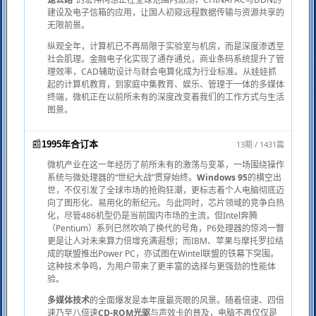
建设及电子信箱的应用，让国人初窥远程数据传输与资源共享的
无限前景。
纵观全年，计算机已不再局限于实验室与机房，而是深度渗透至
社会肌理。金融电子化实现了通存通兑，商业条码系统提升了管
理效率，CAD辅助设计与财会电算化成为行业标准。从娃娃抓
起的计算机教育，到家庭中集教育、娱乐、管理于一体的多媒体
终端，微机正在以前所未有的深度改变着我们的工作方式与生活
图景。
📰
13期 / 1431篇
1995年合订本
微机产业在这一年经历了前所未有的激荡与变革，一场围绕操作
系统与微处理器的“世纪大战”贯穿始终。
Windows 95
的横空出
世，不仅引发了全球市场的抢购狂潮，更标志着个人电脑彻底迈
向了图形化、易用化的新纪元。与此同时，芯片领域的竞争白热
化，尽管486机型仍是当前国内市场的主流，但Intel奔腾
（Pentium）系列已然吹响了换代的号角，P6处理器的惊鸿一瞥
更是让人对未来算力倍增充满遐想；而IBM、苹果与摩托罗拉结
成的联盟推出Power PC，亦试图在Wintel联盟的铁幕下突围。
这种技术争鸣，为用户带来了更丰富的选择与更强劲的性能体
验。
多媒体技术
的全面爆发是本年度最亮眼的风景。随着倍速、四倍
速乃至八倍速
CD-ROM光驱
与声效卡的普及，电脑不再仅仅是