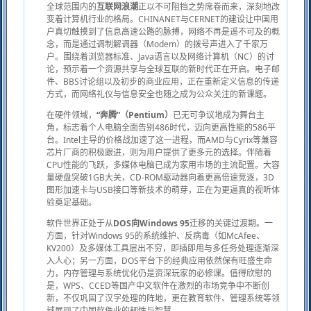
全球范围内的
互联网浪潮
正以不可阻挡之势席卷而来，深刻地改
变着计算机行业的格局。CHINANET与CERNET的建设让中国用
户真切触摸到了信息高速公路的脉搏，网络不再是遥不可及的概
念，而是通过调制解调器（Modem）的拨号声进入了千家万
户。围绕着浏览器标准、Java语言以及网络计算机（NC）的讨
论，预示着一个资源共享与全球互联的新时代正在开启。电子邮
件、BBS讨论组以及初步的商业应用，正在重新定义信息的传递
方式，而网络礼仪与信息安全也随之成为公众关注的新课题。
在硬件领域，
“奔腾”（Pentium）
已无可争议地成为舞台主
角，标志着个人电脑全面告别486时代，迈向更高性能的586平
台。Intel主导的价格战加速了这一进程，而AMD与Cyrix等兼容
芯片厂商的积极跟进，则为用户提供了更多元的选择。伴随着
CPU性能的飞跃，多媒体电脑已成为家用市场的主流配置。大容
量硬盘突破1GB大关，CD-ROM驱动器向着更高倍速竞逐，3D
图形加速卡与USB接口等新技术的萌芽，正在为更逼真的视听体
验奠定基础。
软件世界正处于从
DOS向Windows 95
迁移的关键过渡期。一
方面，针对Windows 95的系统维护、反病毒（如McAfee、
KV200）及多媒体工具层出不穷，即插即用与多任务处理逐渐深
入人心；另一方面，DOS平台下的经典应用依然保有旺盛生命
力，内存管理与系统优化仍是资深玩家的必修课。值得欣慰的
是，WPS、CCED等国产中文软件在激烈的市场竞争中不断创
新，不仅巩固了汉字处理的阵地，更在教育软件、管理系统等领
域展现了中国软件业的韧性与智慧。