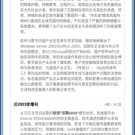
的隔离时期，网络教育、远程办公、视频会议及电子商务展现出
巨大的社会价值，意外加速了互联网应用向生活深处的渗透。然
而，网络的高速互联也暴露了脆弱的一面，“冲击波”蠕虫病毒利
用RPC漏洞在全球范围内的肆虐，不仅造成了严重的网络拥塞与
系统重启，更唤醒了全行业对信息安全与系统漏洞补丁的高度警
觉。
软件与数字内容产业在变革中寻求突破。微软相继推出了
Windows Server 2003与Office 2003，试图在企业级与办公市
场巩固壁垒；而SCO与Linux的知识产权纠纷、国产软件WPS在
政府采购中的突围，则折射出操作系统与办公软件领域的复杂博
弈。数字娱乐产业迎来了爆发期，电子竞技被国家体育总局正式
列为体育项目，为游戏产业正名；《传奇3》、《仙剑奇侠传
三》等作品的热销，以及网络游戏外挂与虚拟财产问题的法律探
讨，标志着游戏产业正从草莽走向规范。数码影像与移动通信的
融合日趋紧密，百万像素级拍照手机与普及型数码相机的兴起，
正深刻改变着国人的影像记录方式。
📰
4期 / 581篇
2003年增刊
从万亿次浮点运算的
联想“深腾6800”
横空出世，到桌面平台
DirectX 9与DDR400内存的全面普及，技术演进的脚步从未如
此急促。高性能计算领域的突破，彰显了中国在服务器集群架构
上的强劲实力；而微机领域，SATA硬盘的广泛应用与整合芯片
组的性能跃升，正联手打破由于光存储换代和硬盘缺货带来的市