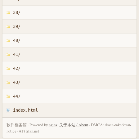
38/
39/
40/
41/
42/
43/
44/
index.html
软件档案馆 · Powered by
nginx
.
关于本站 / About
· DMCA: dmca-takedown-
notice (AT) tifan.net