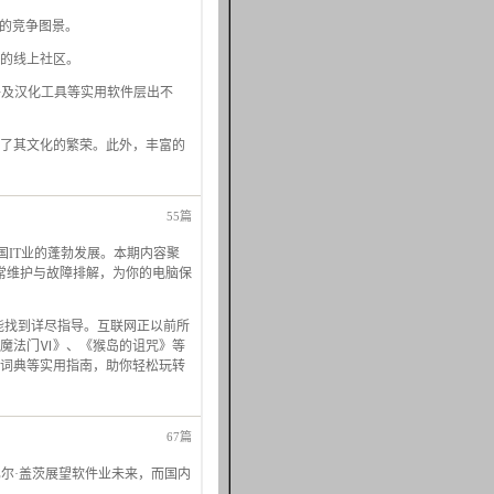
代的竞争图景。
的线上社区。
公套件及汉化工具等实用软件层出不
了其文化的繁荣。此外，丰富的
55篇
中国IT业的蓬勃发展。本期内容聚
常维护与故障排解，为你的电脑保
都能找到详尽指导。互联网正以前所
魔法门Ⅵ》、《猴岛的诅咒》等
词典等实用指南，助你轻松玩转
67篇
尔·盖茨展望软件业未来，而国内