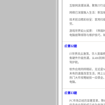
互联网浪潮汹涌，聚焦IT
网络已深度融入生活：新加
技术前沿精彩纷呈：家用扫描仪
穷。
游戏世界如火如荼：《帝国
电脑故障排除与维护技巧，
📰
第12期
IT世界风云激荡，华人英雄杨
焦硬件升级热潮，从486
驾护航。
软件应用同样精彩，无论是W
未有的速度改变生活，网上
热门大作攻略秘技一应俱全
电脑。
📰
第13期
PC市场正经历显著变革，降