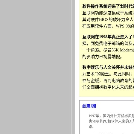
软件操作系统迎来了划时代
互联网功能深度集成于系统
其对硬件BIOS的破坏力令
在应用软件方面，WPS 
互联网在1998年真正走入
择，到免费电子邮箱的普及
一个角落。尽管56K Mo
的影响力已初露端倪。
数字娱乐与人文关怀并未缺
九艺术”的殿堂。与此同时
罪与盗版，再到电脑教育的
们全面拥抱数字化未来的起
📰
第1期
1997年，国内外计算机界
也预示着PC和软件未来的无限
路。