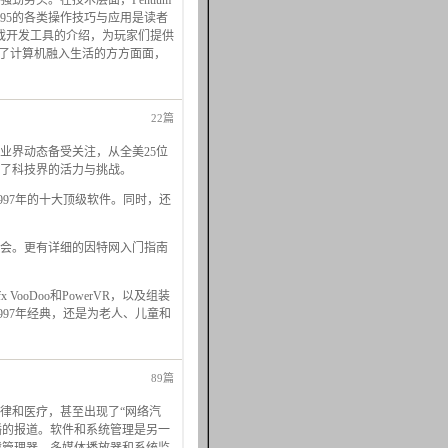
势头。在技术层面，Pentium
s 95的各类操作技巧与应用是读者
游戏开发工具的介绍，为玩家们提供
现了计算机融入生活的方方面面，
22篇
业界动态备受关注，从全美25位
现了科技界的活力与挑战。
997年的十大顶级软件。同时，还
会。更有详细的因特网入门指南
oDoo和PowerVR，以及组装
997年经典，还是为老人、儿童和
89篇
律和医疗，甚至出现了“网络汽
播的报道。软件和系统管理是另一