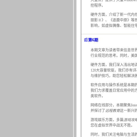
大重点，提供了大量Wind
控程序。
硬件方面，介绍了新一代内
丽影Ⅱ》、《逐鹿中原》等
影响，如虚拟偶像、智能住
📰
第6期
本期文章为读者带来信息世
行业规范的思考。同时，美国
硬件方面，我们深入浅出地
120大容量软驱，我们亦
与维护技巧，助您轻松解决
软件应用与操作系统是本期
我们力求覆盖日常应用中的方
类软件。
网络在线部分，本期聚焦
Int
并探讨了
远程教育
这一新兴
游戏娱乐方面，多篇
游戏攻
您在虚拟世界中战无不胜。
同时，我们关注电脑与生活