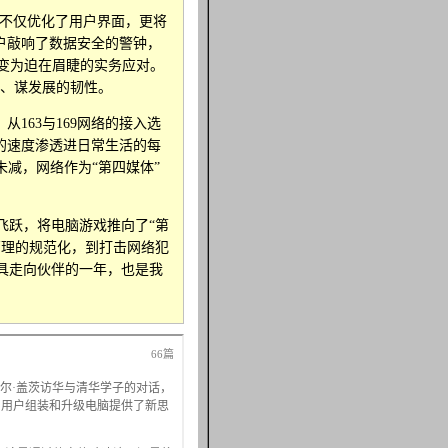
不仅优化了用户界面，更将
户敲响了数据安全的警钟，
转变为迫在眉睫的实务应对。
存、谋发展的韧性。
163与169网络的接入选
的速度渗透进日常生活的每
未减，网络作为“第四媒体”
飞跃，将电脑游戏推向了“第
管理的规范化，到打击网络犯
工具走向伙伴的一年，也是我
66篇
尔·盖茨访华与清华学子的对话，
，为用户组装和升级电脑提供了新思