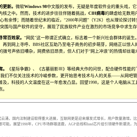
的更新。
微软
Windows 98
中文版的发布，无疑是年度软件业的重头戏，它
内核之中。然而，技术的进步往往伴随着挑战，
CIH病毒
的肆虐给无数用
人心有余悸；而随着世纪末的临近，“2000年问题”（Y2K）也从理论探讨
98的突围与国产软件的坚守，展现了民族软件产业在激烈的市场竞争中求生
了寻常百姓家。
“网民”这一称谓正式确立，标志着一个新兴社会群体的诞生。从
，再到网上寻呼、BBS社区互助乃至电子商务的初步萌芽，网络正以惊人
dem的拨号声依旧嘈杂，网费依旧昂贵，但人们对于“网上冲浪”的热情却丝毫
席。
《星际争霸》、《古墓丽影Ⅲ》等经典大作的问世，配合硬件性能的
，我们不仅关注技术的冷峻参数，更开始思考技术与人的关系——从网吧
普及，科技的人文温度在这一年愈发凸显。回望1998，这是个人电脑从
点。
风起云涌，国内法制建设取得重大进展，互联网更是迎来爆发式增长，用户数量激增。比
可能。展望1998年，CPU市场群雄逐鹿，AGP总线和Intel芯片组引领硬件新潮流