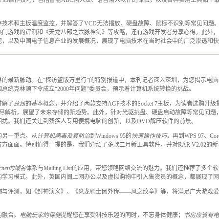
ows 95操作技巧，包括智能ABC输入法、语音输入软件的体验，以及各种实用工具如
存技术和主板温度监控，并解答了VCD无法播放、硬盘故障、鼠标不识别等常见问题
热门游戏的评测和《天龙八部之六脉神剑》等攻略，还有游戏开发者分享心得。此外，
宅，以及中国电子信息产业的发展概况，展现了电脑技术在当时社会中的广泛渗透和快
界的最新脉动。在“探访盗版万里行”的特别报道中，本刊记者深入深圳，为您揭示电
总统克林顿下令成立“2000年问题”委员会，预示着计算机系统转换的挑战。
讲解了
总线
的基本概念，并介绍了两款支持AGP技术的Socket 7主板，为读者选购升
有详尽解析，展望了未来存储的新趋势。此外，针对光驱挑盘、硬盘启动故障等常见问题
困扰。我们还关注到残疾人专用便携电脑的创新，以及DVD解压软件的前景。
的另一重点。从
计算机病毒及其防治
到Windows 95的
快速操作技巧
，再到WPS 97、Co
方面面。特别值得一提的是，我们介绍了多款二月新工具软件，并对RAR V2.02的
ernet的域名
体系与Mailing List的应用，带您领略网络交流的魅力。我们还推荐了多个软件
的学习模式。此外，英国内阁上网办公以及虚拟购物中引入售货员的概念，都展现了网
略
与评测，如《封神演义》、《炎龙骑士团外传——风之纹章》等，将满足广大游戏爱
的融合。
电脑玩家的保健
提醒您在享受科技乐趣的同时，不忘身体健康；
书房应该有电