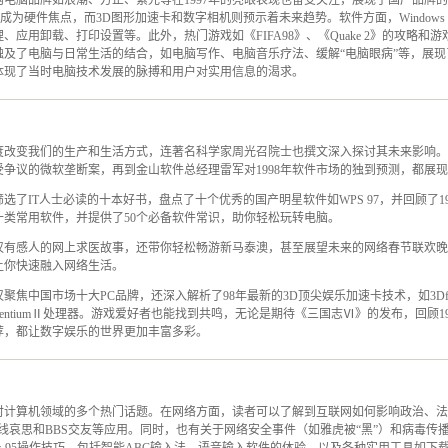
电脑品牌如浪潮、方正、紫光等在1997年的亮眼表现也备受关注，展现了国产品牌的强劲
锁频风波成为硬件焦点，而3D图形加速卡和数字相机则预示着未来趋势。软件方面，Window
、应用卸载、打印设置等。此外，热门游戏如《FIFA98》、《Quake 2》的攻略和
触及了电脑与日常生活的结合，如电脑写作、电脑音乐疗法、缓解“电脑眼病”等，展
体现了当时电脑技术发展的脉搏和用户对实用信息的渴求。
度改变我们的生产和生活方式，连著名科学家周光召院士也撰文深入探讨其未来影响。
受争议的微软垄断案，再到金山软件总经理雷军对1998年软件市场的独到预测，都展
选了IT人士必读的十本好书，盘点了十个优秀的国产明星软件如WPS 97，并回顾了1
十类常用软件，并提供了50个必备软件常识，助你轻松玩转电脑。
仅有感人的网上求医故事，还带你轻松畅游新马泰澳，甚至展望未来的网络春节联欢晚
让你快速融入网络生活。
焦中国市场十大PC品牌，还深入解析了98年最新的3D顶尖娱乐加速卡技术，如3Dfx Vo
entiumⅡ处理器。游戏爱好者也能找到共鸣，无论是期待《三国志Ⅵ》的发布，回顾1
荐，都让数字娱乐的世界更加丰富多彩。
时计算机领域的多个热门话题。在网络方面，读者可以了解到互联网如何影响政治、法
线哀思和BBS交友等应用。同时，也有关于网络安全事件（如雅虎被“黑”）和病毒传