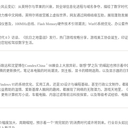
行业风云变幻：从英特尔与苹果的兴衰，到全球信息化进程与域名争夺，描绘了数字时
坡力推中文网络，英特尔将故宫搬上虚拟世界，网友通过网络结缘互助，展现蓬勃发展
普及，100MHz总线、Flash Memory硬件技术引领潮流；Win95系统优化、办
时代Ⅱ》访谈、《抗日之地雷战》发行，热门游戏攻略分享，游戏美工协会诞生，印证
助您轻松驾驭数字生活。
致远和沈望博在Comdex/China＇98展会上大放异彩，联想“梦之队”的崛起也预示着
到奔腾的更新换代，笔记本电脑的时尚潮流，到主板、显卡的精明选购，以及显示器的日
indows 95的系统优化、实用工具，还是3D设计与编程基础，甚至行政公文制作，
公益救助的温情、爱斯基摩人触网的趣闻，都展现了网络的无限潜力。游戏天地里，《
。更有计算机写小说、车载电脑、内容过滤等前沿科技探索，以及等级考试经验、电脑
价幅度加大、周期缩短，预示着一个“用完就扔”的消费时代或许将到来。行业巨头如比