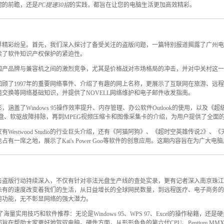
笔
的前瞻，还是
PC提速30招
的实践，都旨在让您的电脑生活更加高效精彩。
界精彩纷呈。首先，我们深入探讨了备受关注的盗版问题，一篇特别报道揭露了广州电
读了软件知识产权保护的紧迫性。
国产品牌与兼容机之间的激烈竞争，尤其是价格战对市场格局的冲击，并对中关村这一
顾了1997年的重要网络事件、介绍了有趣的网上名称，更展示了互联网在旅游、远
交换等网络基础知识，并提供了NOVELL网络维护和电子邮件收发指南。
涵盖了Windows 95操作效率提升、内存管理、办公软件Outlook的使用，以及
硬盘、软驱故障排除，再到MPEG视频压缩卡和图像采集卡的介绍，为用户提供了全面
Westwood Studio的行业巨头介绍，还有《阿猫阿狗》、《超时空英雄传说2》
有一席之地，展示了Kai's Power Goo等软件的创意应用。这期内容旨在为广大
击盗版行动持续深入，不仅有针对非法光盘生产线的查处实录，更有记者深入南京珠江
未有的速度改变着我们的生活，从日益增长的全球网民数量，到远程医疗、电子商务的
用功能，无不彰显网络的强大潜力。
量实用技巧和软件推荐：无论是Windows 95、WPS 97、Excel的操作秘籍，还
旨在帮助大家更好地驾驭电脑。硬件方面，从形形色色的第六代CPU、Pentium M