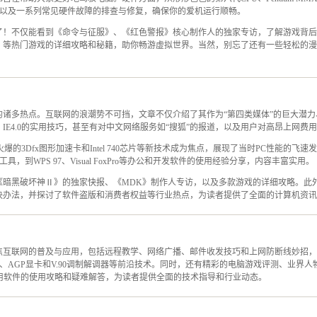
，以及一系列常见硬件故障的排查与修复，确保你的爱机运行顺畅。
了！不仅能看到《命令与征服》、《红色警报》核心制作人的独家专访，了解游戏背后
8》等热门游戏的详细攻略和秘籍，助你畅游虚拟世界。当然，别忘了还有一些轻松的
的诸多热点。互联网的浪潮势不可挡，文章不仅介绍了其作为“第四类媒体”的巨大潜
IE4.0的实用技巧，甚至有对中文网络服务如“搜狐”的报道，以及用户对高昂上网费
板、火爆的3Dfx图形加速卡和Intel 740芯片等新技术成为焦点，展现了当时PC性能的飞速
工具，到WPS 97、Visual FoxPro等办公和开发软件的使用经验分享，内容丰富实用。
《暗黑破坏神Ⅱ》的独家快报、《MDK》制作人专访，以及多款游戏的详细攻略。此
决办法，并探讨了软件盗版和消费者权益等行业热点，为读者提供了全面的计算机资讯
焦互联网的普及与应用，包括远程教学、网络广播、邮件收发技巧和上网防断线妙招，
系统、AGP显卡和V.90调制解调器等前沿技术。同时，还有精彩的电脑游戏评测、业界
5等实用软件的使用攻略和疑难解答，为读者提供全面的技术指导和行业动态。