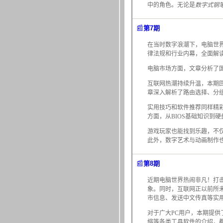
中的角色。无论是
数字式钢
📰
第7期
在当时数字浪潮下，电脑世
律法规和行业内幕，全面解
电脑市场方面，文章分析了
互联网热潮持续升温，本期回
章深入解析了路由选择、分组
实用技巧和软件推荐同样精彩，
方面，从BIOS基础知识到
游戏玩家也能找到乐趣，不仅有
此外，数字艺术与动画制作也占
📰
第8期
近期电脑世界热闹非凡！打
象。同时，互联网正以前所
市信息、发送中文传真等实
对于广大PC用户，本期提供了海
缩等各类工具软件的介绍，都