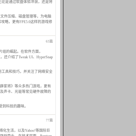
无论是通过软盘体验冲浪，还是将
镜、文件压缩、磁盘管理等，为电脑
略，更有FPE5.0这样的游戏修
63篇
l芯片组的崛起。在软件方面，
Tweak UI、HyperSnap
实用工具和技巧，并关注了网络安全
薛家将》等众多热门游戏，更有
及声卡、光驱等常见硬件故障的
受到科技的趣味。
77篇
生活，以及Yahoo!等国际巨