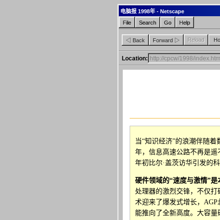
电脑报 1998年 - Netscape
File
Search
Go
Help
Reload
H
◁ Back
Forward ▷
Location:
当“知识经济”的浪潮伴随着
年，信息高速公路不再是遥
年初比尔·盖茨访华引发的科
硬件领域的“速度与激情”
处理器的激烈交锋，不仅打
术迎来了爆发式增长，AGP
能推向了全新高度。大容量硬