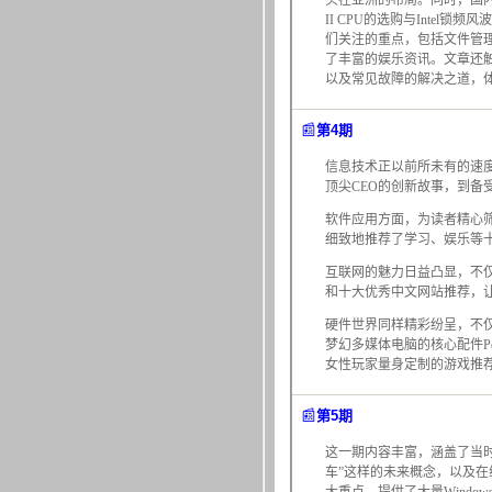
头在亚洲的布局。同时，国内
II CPU的选购与Intel
们关注的重点，包括文件管理
了丰富的娱乐资讯。文章还
以及常见故障的解决之道，
📰
第4期
信息技术正以前所未有的速
顶尖CEO的创新故事，到备
软件应用方面，为读者精心筛
细致地推荐了学习、娱乐等
互联网的魅力日益凸显，不
和十大优秀中文网站推荐，
硬件世界同样精彩纷呈，不仅聚
梦幻多媒体电脑的核心配件P
女性玩家量身定制的游戏推
📰
第5期
这一期内容丰富，涵盖了当
车”这样的未来概念，以及在