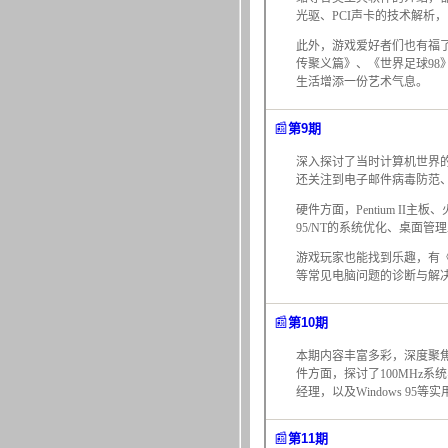
光驱、PCI声卡的技术解析
此外，游戏爱好者们也有福
传聚义篇》、《世界足球9
生活增添一份艺术气息。
📰
第9期
深入探讨了当时计算机世界
还关注到电子邮件病毒防范、
硬件方面，Pentium II主
95/NT的系统优化、桌面管理
游戏玩家也能找到乐趣，有
等常见电脑问题的诊断与解
📰
第10期
本期内容丰富多彩，深度聚
件方面，探讨了100MHz
经理，以及Windows 9
📰
第11期