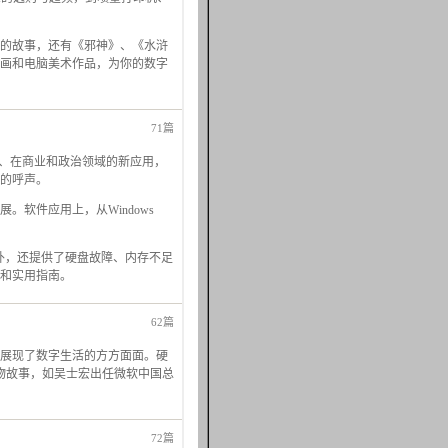
的故事，还有《邪神》、《水浒
漫画和电脑美术作品，为你的数字
71篇
力、在商业和政治领域的新应用，
用的呼声。
发展。软件应用上，从Windows
外，还提供了硬盘故障、内存不足
和实用指南。
62篇
展现了数字生活的方方面面。硬
人物故事，如吴士宏出任微软中国总
72篇