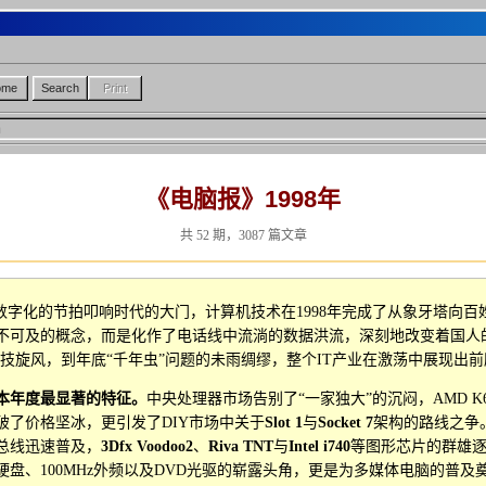
ome
Search
Print
《电脑报》1998年
共 52 期，3087 篇文章
数字化的节拍叩响时代的大门，计算机技术在1998年完成了从象牙塔向
不可及的概念，而是化作了电话线中流淌的数据洪流，深刻地改变着国人
技旋风，到年底“千年虫”问题的未雨绸缪，整个IT产业在激荡中展现出
是本年度最显著的特征。
中央处理器市场告别了“一家独大”的沉闷，AMD K6-2与I
破了价格坚冰，更引发了DIY市场中关于
Slot 1
与
Socket 7
架构的路线之争
总线迅速普及，
3Dfx Voodoo2
、
Riva TNT
与
Intel i740
等图形芯片的群雄
盘、100MHz外频以及DVD光驱的崭露头角，更是为多媒体电脑的普及