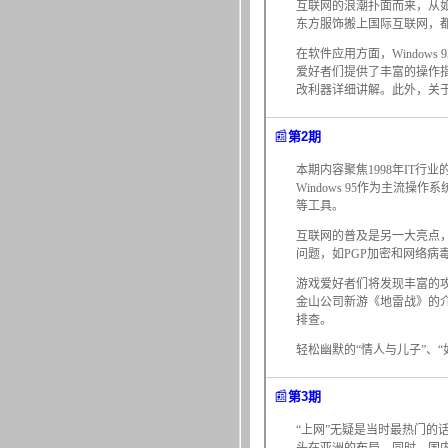
互联网的浪潮扑面而来，从如
东方服饰搬上国际互联网，
在软件应用方面，Windo
爱好者们提供了丰富的操作指
改利器详细讲解。此外，关于
📰
第2期
本期内容聚焦1998年IT行
Windows 95作为主流操
等工具。
互联网的普及是另一大亮点，
问题，如PGP加密和网络病毒
游戏爱好者们将发现丰富的
金山公司新游《地雷战》的
排查。
轻松幽默的“情人与儿子”、
📰
第3期
“上网”无疑是当时最热门的