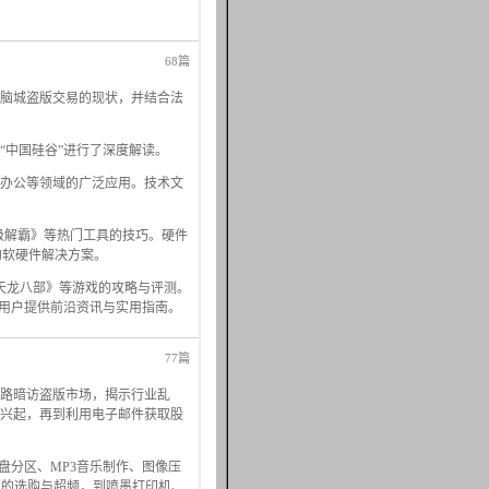
68篇
脑城盗版交易的现状，并结合法
“中国硅谷”进行了深度解读。
程办公等领域的广泛应用。技术文
《超级解霸》等热门工具的技巧。硬件
的软硬件解决方案。
、《天龙八部》等游戏的攻略与评测。
电脑用户提供前沿资讯与实用指南。
77篇
路暗访盗版市场，揭示行业乱
兴起，再到利用电子邮件获取股
是硬盘分区、MP3音乐制作、图像压
MX的选购与超频，到喷墨打印机、