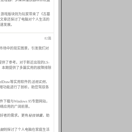
下载管理器、多媒体播放器和系统监
。游戏版块则为玩家带来了《古墓
文章还探讨了电脑对个人生活的
速发展。
82篇
脑市场中的现实图景，引发我们对
级提供了参考。对于新近出现的LS-
，本期提供了多篇实用的故障排除
relDraw等实用软件的
活用实例
，
新增功能进行了剖析，助您驾驭各
下载与Windows 95专题网站，
络应用的广阔前景。
好者的需求。更有
秘技锦囊
，助
脑
则探讨了个人电脑在家庭生活