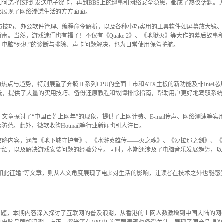
何选择ISP到发送电子贺卡，再到BBS上的趣事和网络安全隐患，都成了热议话题。
都展现了网络渗透生活的方方面面。
ws 95技巧、办公软件管理、编程命令解析，以及各种小巧实用的工具软件如屏幕放大
南。当然，游戏迷们也有福了！不仅有《Quake 2》、《地狱火》等大作的幕后故事和攻
电脑“死机”的诊断与排除、声卡问题解决，也为日常使用保驾护航。
业的热点与趋势，特别展望了奔腾Ⅱ系列CPU的全面上市和ATX主板的新功能及非Inte
作系统，提供了大量的实用技巧、备份还原教程和故障排除指南，帮助用户更好地驾驭系统，还介绍了
文章探讨了“中国百姓上网年”的现象，提供了上网计费、E-mail传声、网络测速等
防范。此外，微软收购Hotmail等行业新闻也引人注目。
攻略内容，涵盖《地下城守护者》、《水浒英雄传——火之魂》、《沙拉那之剑》、《
介绍，以及解决游戏安装问题的经验分享。同时，本期还涉及了电脑音乐发展趋势，以
“如此征婚”等文章，则从人文角度展现了电脑对生活的影响，让读者在技术之外也能感
话题，本期内容深入探讨了互联网的普及浪潮，从香港的上网人数激增到中国大陆的网络化