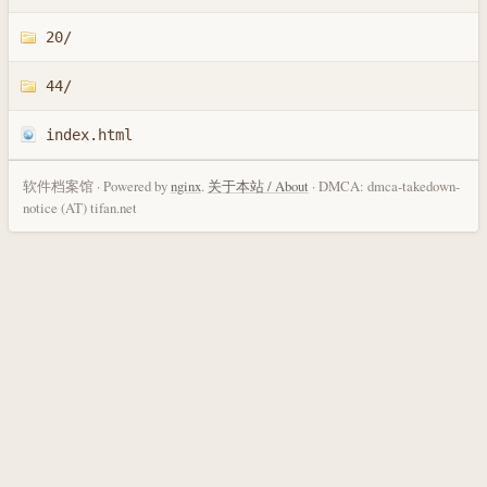
20/
44/
index.html
软件档案馆 · Powered by
nginx
.
关于本站 / About
· DMCA: dmca-takedown-
notice (AT) tifan.net