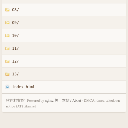
08/
09/
10/
11/
12/
13/
index.html
软件档案馆 · Powered by
nginx
.
关于本站 / About
· DMCA: dmca-takedown-
notice (AT) tifan.net