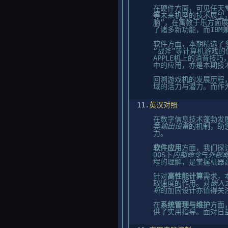
在硬件方面，可见任天
等未来机型的技术展望
脑”，在寓教于乐方面
了诸多新功能，而IB
软件方面，本期精选了
“战斧”等计算机游戏
APPLE机上的消音技
中的应用，亦是本期技
回溯游戏机的发展历程
域的活力与潜力。而作
11.
英汉对照
在数字信息技术蓬勃发
类
输出设备
的机制，助
力。
软件应用
方面，我们探
DOS下
内部命令
与
外部
程的理解，是掌握机器
针对
高性能计算
需求，
取速度的作用。对
嵌入
机
的加固设计亦值得关
在
系统管理与维护
方面
供了实用指导。面对日