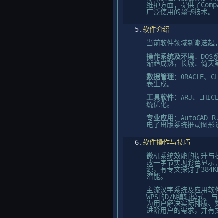
维护方面，提供了Com
广泛使用的
磁卡
技术。
5.
软件介绍
当前软件领域新潮迭起
操作系统及环境
：DOS
渐趋成熟，长城、倚天等
数据管理
：ORACLE
表生成。
工具软件
：ARJ、LHI
统优化。
专业应用
：AutoCAD
电子出版系统推动图形
6.
软件操作与技巧
微机系统效能的提升与
改一字节实现彩色显示，
源，有专文探讨了384K
潜能。
主流汉字系统及应用软件的
WPS的D/N编辑模式、
为用户解决实际排版、
进阶用户的需求，并有