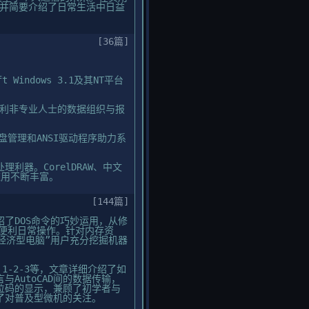
验，并简要介绍了日常生活中日益
[36篇]
t Windows 3.1及其NT平台
极大便利非专业人士的数据组织与报
M磁盘管理和ANSI驱动程序助力系
格处理利器。CorelDRAW、中文
应用不断丰富。
[144篇]
了DOS命令的巧妙运用，从修
在便利日常操作。针对内存资
助“经济型电脑”用户充分挖掘机器
 1-2-3等，文章详细介绍了如
与AutoCAD间的数据传输，
位码的显示，兼顾了初学者与
了对普及型微机的关注。