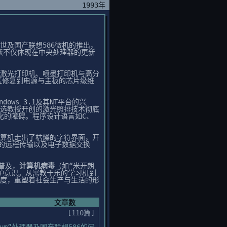
1993年
世及国产联想586微机的推出，
飞跃不仅体现在中央处理器的更新
激光打印机、喷墨打印机与高分
区修复到电源与主板的芯片级维
dows 3.1及其NT平台的兴
选教授开创的激光照排技术彻底
化的障碍。程序设计语言如C、
算机走出了枯燥的字符界面，开
的远程传输以及电子数据交换
普及，
计算机病毒
（如“米开朗
护意识。从寓教于乐的学习机到
度，重塑着社会生产与生活的形
文章数
[110篇]