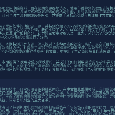
多项实用电脑资料，旨在帮助您更好地选购、使用与维护您的微型计算机
数字万用表、各类打印机
及
软磁盘
的规格与性能，并对多款
游戏机家庭电
。针对当时主流的80386处理器，亦提供了其核心引脚与总线操作方式的
供了常用软件的功能键一览，并特别介绍了
OS/2操作系统
的命令集及
SMA
用户普遍关心的汉字处理，我们比较了
金山、UCDOS
等主流汉字系统，并
诀及易混淆字根的区分，助力您掌握高效输入法。此外，还介绍了
FOXBAS
的中文办公系统功能进行了分析。
獗，本期特别开辟专题，深入探讨了多种病毒的诊治与防范。文章详细解
件及清除方法，并提供了
消除引导扇区病毒的简单步骤
，以及针对
LOA、2
一个多功能的硬盘主引导程序
”的文章，更提出了主动免疫病毒的新思路，
，本期提供了
家用电脑的保养常识
，并探讨了如何利用
录音机作中华学习
法。此外，文章还介绍了
激光唱片标志
的含义、
录像专用词
的释义，以及
家庭用户的科技视野。对于选择计算机系统，我们提出了“
开放性
”的重要
计算机技术与日常应用交织的精彩内容。在
中文信息处理
领域，我们继续
家们运用电脑进行创作的切身感受与心得，从最初的尝试、克服困难到最
时，王永民教授的来信亦肯定了本报在推广中文电脑应用方面的贡献，并
系统，预示着印刷业的重大变革。
读者可了解到神雕电脑切割绘图扫描系统在广告装饰行业的强大助力，以
的应用。此外，新兴的MD唱片、壁挂电视、一体化“随身放”等九十年代
的变化。三维数据存储技术、SCA广播技术、电话银行系统及电脑动画的