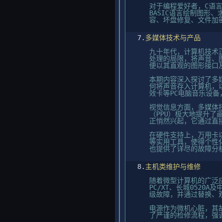
对于编程爱好者，C语言
BASIC语言绘制图
容、坏盘修复、文件加
7.
多媒体技术与产品
九十年代，计算机技术
处理的局限，将声音、图
便以其直观的图形接口
本期内容深入探讨了多
何将声音存入计算机，
效卡等PC电脑音乐设
视觉信息方面，多媒体
（PPU）极大地提升
正悄然兴起，它通过直
在硬件支持上，万用卡以
等实用工具，使得个性
也提供了详尽的故障分
8.
主机类维护与维修
随着微型计算机的广泛应
PC/XT、长城052
级故障，并通过替换、
电源作为微机心脏，其
了严谨的检修流程，强