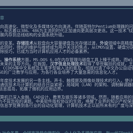
文章
高速化、微型化及多媒体化方向演进。伴随英特尔Pentium处理器的问
，标志着以386、486为主流的时代正加速向更高层次更迭。这一技术
展内存到总线结构的全面系统升级。
的变革。
存储技术
从软盘向大容量硬盘及光存储过渡，
外设
领域中高精度
此同时，微机的维护与维修成为用户关注的焦点，从CMOS设置、硬盘分
除技巧，已成为当时计算机应用人才的必备素养。
。
操作系统
方面，MS-DOS 6.0在内存管理与磁盘工具上臻于成熟，而Win
未来的主导方向。在我国，
汉字信息处理技术
取得了举世瞩目的成就，王
S、CCDOS等中文系统及五笔字型输入法的普及，彻底扫清了中文办公自动
xBASE的广泛教学与应用，为各行各业培养了大量急需的信息化人才。
年度技术发展的另一条主线。声卡、触摸屏及图像处理技术的引入，使计
通信技术与计算机的结合日益紧密，局域网（LAN）的架构、调制解调器
破信息孤岛，拓展了微机的应用边界。
算机已深入金融、CAD设计、教育及娱乐等诸多领域。然而，随着应用的
为不容忽视的课题。中美软件版权协议的生效，唤醒了业界的知识产权保
信息学竞赛到各行业的自动化管理，计算机技术正以前所未有的广度与深