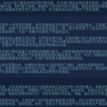
、BASIC及汇编语言的实例可谓丰富。无论是C语言实现的音乐程序、
形、求解方程、制作智力游戏，都提供了详尽的代码与思路，帮助读者轻松掌
密与病毒防范等实用工具的介绍，亦为微机安全运行提供了坚实保障。
正经历一场深刻的革新，其中多媒体技术无疑是引人注目的焦点。它突破
像、动画乃至视频等多种信息形式融为一体，极大地丰富了人机交互的体验。
及鼠标操作，为这一发展方向提供了有益的启示。
媒体的核心要素及其应用。在声音处理方面，文章详细介绍了语音的数字
以及基于音节的合成方式，并介绍了UM5100等语音存储与回放芯片的实
备，则提供了制作和欣赏高品质音响的解决方案。
技术使计算机具备了处理复杂图像的能力。以备受推崇的任天堂游戏机为
了画面表现力，并提供了高品质图像信息的截取途径。此外，作为一种新型
接触控屏幕来传递指令，为用户带来更为便捷的操作体验。
其大容量RAM，为编制大型BASIC程序提供了便利。而结合多媒体技术
化、高质量的名片制作成为可能。当然，在微机日益普及的今天，常见故障
析与排查经验，以助读者解决实际使用中的困扰。
用，主机系统的稳定运行与故障排除日益成为用户关切的重点。本期文章针对A
0A及中华机等多种机型，详细探讨了包括主机不启动、自检死机、系统无法
观察、电路检测等多种方法，分析并排除CPU主板、母板、接口芯片乃至
故障影响深远。文章剖析了机内电源的更新换代趋势，并针对保险管熔断
调逐级检查、排除短路。同时，也探讨了电源接线不当可能导致的严重后