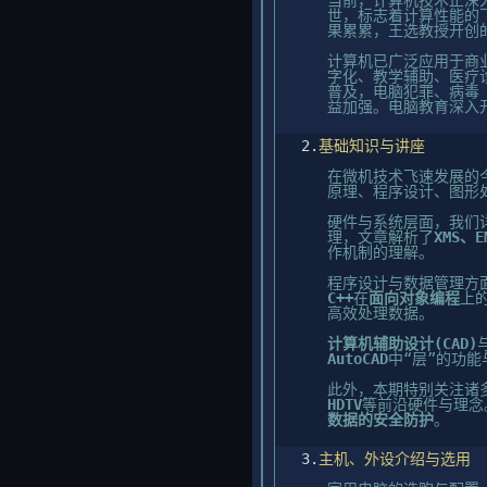
当前，计算机技术正深入
世，标志着计算性能的
果累累，王选教授开创
计算机已广泛应用于商业
字化、教学辅助、医疗
普及，电脑犯罪、病毒
益加强。电脑教育深入
2.
基础知识与讲座
在微机技术飞速发展的
原理、程序设计、图形
硬件与系统层面，我们
理，文章解析了
XMS、E
作机制的理解。
程序设计与数据管理方
C++
在
面向对象编程
上
高效处理数据。
计算机辅助设计(CAD)
AutoCAD
中“层”的功
此外，本期特别关注诸
HDTV
等前沿硬件与理念
数据的安全防护
。
3.
主机、外设介绍与选用