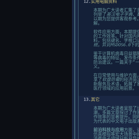
12.
实用电脑资料
本期为广大读者汇集了
列举了
英汉电子字典、
以期为您提供客观参考
解。
软件应用方面，本期提
的工作效率。针对国内
料，包括键名、字根口
统
，并对
MSDOS6.0
下
鉴于计算机病毒日益猖
等病毒的特征、发作条
防治建议。一篇关于“
义。
在日常使用与维护方面
享了
软盘防霉
的经济简
新服务及术语，拓展了
医疗领域的应用前景。
13.
其它
本期为广大读者呈现了
潮，多篇文章探讨了作
作效率的显著提升。同
为代表的中文电子出版
前沿科技与应用
方面，
仿真模拟等宏大场景中
消费电子领域日新月异