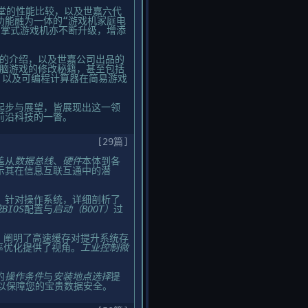
天堂的性能比较，以及世嘉六代
功能融为一体的“游戏机家庭电
。掌式游戏机亦不断升级，增添
戏的介绍，以及世嘉公司出品的
电脑游戏的修改秘籍，甚至包括
度，以及可编程计算器在简易游戏
起步与展望，皆展现出这一领
前沿科技的一瞥。
[29篇]
盖从
数据总线
、
硬件
本体到各
示其在信息互联互通中的潜
。针对操作系统，详细剖析了
BIOS
配置与
启动（BOOT）
过
，阐明了高速缓存对提升系统存
率优化提供了视角。
工业控制微
的
操作条件
与
安装地点选择
提
以保障您的宝贵数据安全。