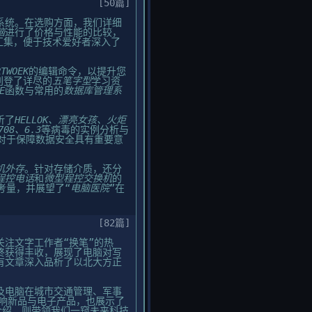
[50篇]
系统。在选购方面，我们详细
脑
进行了价格与性能的比较，
汇集，便于技术爱好者深入了
RTWOEK
的编辑命令，以提升您
刊登了详尽的
五笔字型
学习资
E
函数与常用的
数据库管理系
析了
HELLOK、漂亮女孩、火炬
708、6.3
等病毒的实例分析与
对于保障数据安全具有重要意
机外存
。针对存储介质，还分
程控电话
和
微型程控交换机
的
考量，并展望了“
电脑医院
”在
[82篇]
关注文字工作者“换笔”的热
终获得丰收，展现了电脑对写
有文章深入品析了以北大方正
及电脑在城市交通管理、军事
音响新品与电子产品，也展示了
介绍，则带领我们一窥未来科技