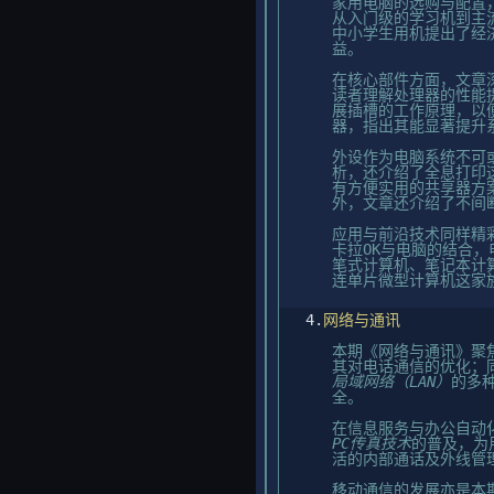
家用电脑的选购与配置
从入门级的学习机到主流
中小学生用机提出了经
益。
在核心部件方面，文章深
读者理解处理器的性能
展插槽的工作原理，以便
器，指出其能显著提升
外设作为电脑系统不可
析，还介绍了全息打印这
有方便实用的共享器方案
外，文章还介绍了不间
应用与前沿技术同样精
卡拉OK与电脑的结合
笔式计算机、笔记本计
连单片微型计算机这家
4.
网络与通讯
本期《网络与通讯》聚
其对电话通信的优化；
局域网络（LAN）
的多
全。
在信息服务与办公自动
PC传真技术
的普及，为
活的内部通话及外线管
移动通信的发展亦是本