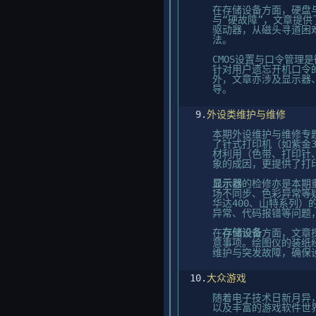
在存储设备方面，硬盘
与“硬故障”，文章提供
驱动器，从磁头寻道困
法。
CMOS设置与口令管理
针对用户遗忘开机口令
外，文章亦涉及显示器
导。
9.
外设类维护与维修
本期外设维护与维修专
了针式打印机（如紫金307
材利用（色带、打印针
象的成因，更提供了打
显示器
的检修亦是本期
场不同步、色彩异常等
华达400、山特系列）的
异常、代码报错等问题
在
存储设备
方面，文章
意事项。绘图仪的装纸
维护与突发故障，确保
10.
大众游戏
随着电子技术日新月异
以及丰富的游戏软件世