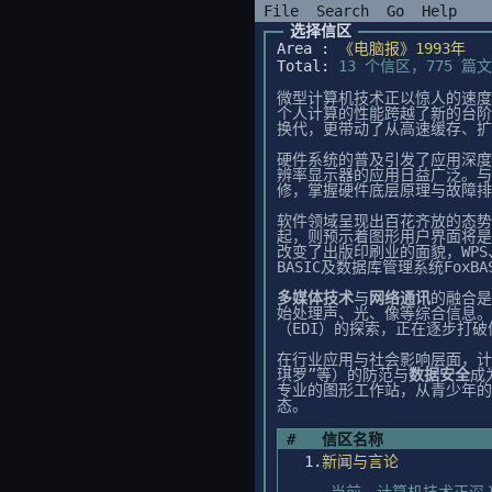
File
Search
Go
Help
选择信区
Area :
《电脑报》1993年
Total:
13 个信区，775 篇
微型计算机技术正以惊人的速度向
个人计算的性能跨越了新的台阶
换代，更带动了从高速缓存、扩
硬件系统的普及引发了应用深度
辨率显示器的应用日益广泛。与
修，掌握硬件底层原理与故障排
软件领域呈现出百花齐放的态势
起，则预示着图形用户界面将是
改变了出版印刷业的面貌，WP
BASIC及数据库管理系统Fo
多媒体技术
与
网络通讯
的融合是
始处理声、光、像等综合信息。
（EDI）的探索，正在逐步打
在行业应用与社会影响层面，计
琪罗”等）的防范与
数据安全
成
专业的图形工作站，从青少年的
态。
#
信区名称
1.
新闻与言论