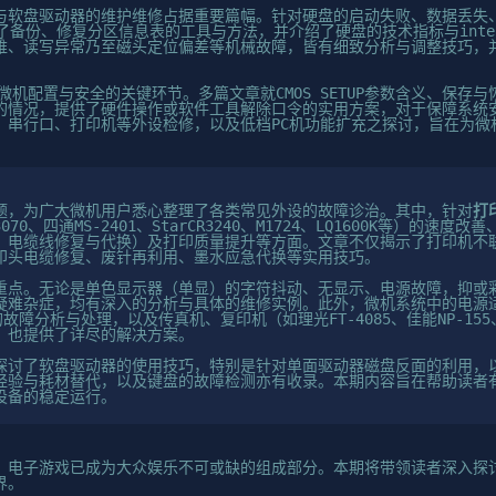
与软盘驱动器的维护维修占据重要篇幅。针对硬盘的启动失败、数据丢失、
了备份、修复分区信息表的工具与方法，并介绍了硬盘的技术指标与inter
难、读写异常乃至磁头定位偏差等机械故障，皆有细致分析与调整技巧，
是微机配置与安全的关键环节。多篇文章就CMOS SETUP参数含义、保存
的情况，提供了硬件操作或软件工具解除口令的实用方案，对于保障系统
、串行口、打印机等外设检修，以及低档PC机功能扩充之探讨，旨在为微
题，为广大微机用户悉心整理了各类常见外设的故障诊治。其中，针对
打
0、四通MS-2401、StarCR3240、M1724、LQ1600K等）的速
、电缆线修复与代换）及打印质量提升等方面。文章不仅揭示了打印机不
印头电缆修复、废针再利用、墨水应急代换等实用技巧。
重点。无论是单色显示器（单显）的字符抖动、无显示、电源故障，抑或
疑难杂症，均有深入的分析与具体的维修实例。此外，微机系统中的电源适
故障分析与处理，以及传真机、复印机（如理光FT-4085、佳能NP-155
，也提供了详尽的解决方案。
探讨了软盘驱动器的使用技巧，特别是针对单面驱动器磁盘反面的利用，
经验与耗材替代，以及键盘的故障检测亦有收录。本期内容旨在帮助读者
设备的稳定运行。
，电子游戏已成为大众娱乐不可或缺的组成部分。本期将带领读者深入探
界。