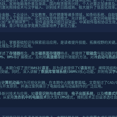
社会各界，全球市场趋向微型化、个人化及多媒体应用。新一代“Pentiu
飞跃。家用电脑海外普及渐高，国内租赁服务兴旺，个人计算正加速普及
的激光照排技术与汉字输入、识别技术日趋成熟，极大提升了信息化效率
金融、工业设计、文化教育、医疗健康等诸多领域，如条码系统、自助银行
诊断及人工智能创作，正深刻改变传统模式。光计算机、三度空间电脑等
（如“米开朗琪罗”）、软件盗版等问题日益突出。中美软件版权协议生效
开展，青少年信息学竞赛为国家培养了新生力量。
今日，掌握基础知识与探索前沿应用，是读者提升技能、拓展视野的关键
处理及众多新兴应用。
详述了
存储器
概念、各类
磁表面存储器
特点，并提供了
软磁盘
与驱动器的
MS、BMS
等扩展模式，及利用
高速缓存
提升效能的方法。对
冷启动与热启
面，本期介绍了流行
BASIC语言
，并为读者提供了
C语言
概览，阐释其结构
的突破。同时，深入讲解了
数据库管理系统(DBMS)
核心功能，并附有
汉字d
与
计算机动画
作为可视化利器，在本期中占据重要篇幅。文章探讨了CAD/C
能与开发原则，并通过案例展示了电脑绘画与动画制作的广泛应用。
多新兴技术与应用，如
语音识别与合成
原理、
电子出版系统
，以及
喷墨式
。从家用
洗衣机中的电脑技术
到大型
CIMS
模式，微机技术正日益渗透社