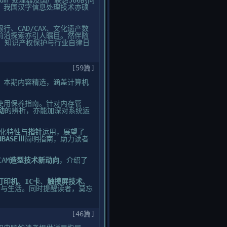
m”处理器及国产联想586的问
。我国汉字信息处理技术亦硕
。
、CAD/CAX、文化遗产数
前沿探索亦引人瞩目。然伴随
，知识产权保护与行业自律日
[59篇]
。本期内容精选，涵盖计算机
使用保养指南。针对内存管
动
的辨析，亦能加深对系统运
化特性与
指针
运用，展望了
BASEⅢ
简明指南，助力读者
AM
造型技术新动向
，介绍了
打印机
、
IC卡
、
触摸屏技术
、
会与生活。同时提醒读者，莫忘
[46篇]