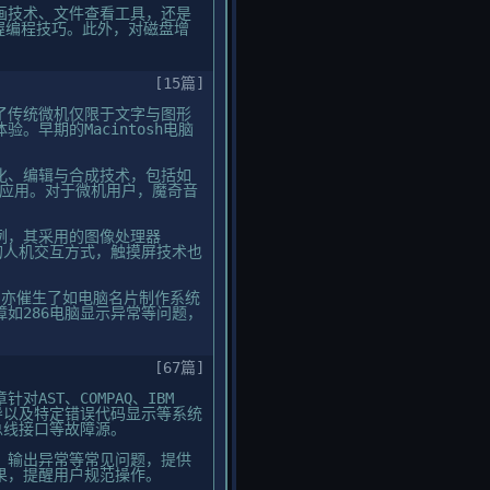
动画技术、文件查看工具，还是
握编程技巧。此外，对磁盘增
[15篇]
了传统微机仅限于文字与图形
早期的Macintosh电脑
化、编辑与合成技术，包括如
际应用。对于微机用户，魔奇音
例，其采用的图像处理器
的人机交互方式，触摸屏技术也
，亦催生了如电脑名片制作系统
如286电脑显示异常等问题，
[67篇]
ST、COMPAQ、IBM
引导以及特定错误代码显示等系统
总线接口等故障源。
、输出异常等常见问题，提供
果，提醒用户规范操作。