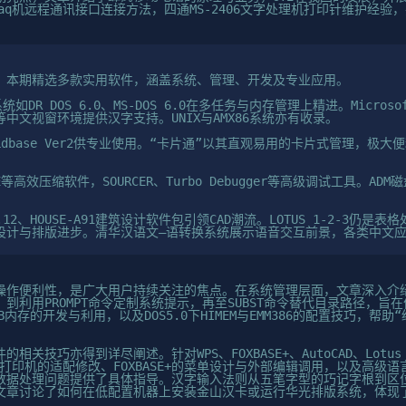
paq机远程通讯接口连接方法，四通MS-2406文字处理机打印针维护经
，本期精选多款实用软件，涵盖系统、管理、开发及专业应用。
系统如DR DOS 6.0、MS-DOS 6.0在多任务与内存管理上精进。Microsof
中文视窗环境提供汉字支持。UNIX与AMX86系统亦有收录。
、CLdbase Ver2供专业使用。“卡片通”以其直观易用的卡片式管理，
CE等高效压缩软件，SOURCER、Turbo Debugger等高级调试工具。AD
 R.12、HOUSE-A91建筑设计软件包引领CAD潮流。LOTUS 1-2-3仍是表
设计与排版进步。清华汉语文—语转换系统展示语音交互前景，各类中文
操作便利性，是广大用户持续关注的焦点。在系统管理层面，文章深入介绍
到利用PROMPT命令定制系统提示，再至SUBST命令替代目录路径，旨
B内存的开发与利用，以及DOS5.0下HIMEM与EMM386的配置技巧，帮
相关技巧亦得到详尽阐述。针对WPS、FOXBASE+、AutoCAD、Lotus
与打印机的适配修改、FOXBASE+的菜单设计与外部编辑调用，以及高级语言
数据处理问题提供了具体指导。汉字输入法则从五笔字型的巧记字根到区
文章讨论了如何在低配置机器上安装金山汉卡或运行华光排版系统，体现