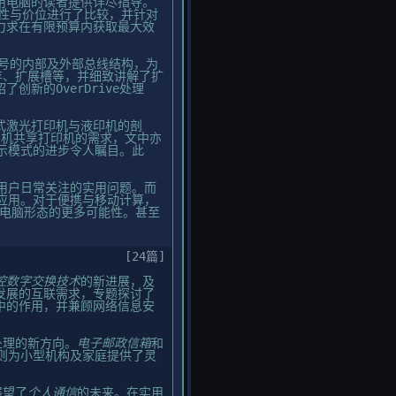
用电脑的读者提供详尽指导。
特性与价位进行了比较，并针对
力求在有限预算内获取最大效
X型号的内部及外部总线结构，为
存、扩展槽等，并细致讲解了扩
新的OverDrive处理
式激光打印机与液印机的剖
多机共享打印机的需求，文中亦
显示模式的进步令人瞩目。此
用户日常关注的实用问题。而
应用。对于便携与移动计算，
着电脑形态的更多可能性。甚至
[24篇]
控数字交换技术
的新进展，及
发展的互联需求，专题探讨了
中的作用，并兼顾网络信息安
处理的新方向。
电子邮政信箱
和
则为小型机构及家庭提供了灵
展望了
个人通信
的未来。在实用