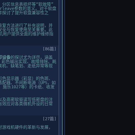
分区信息表损坏等“软故障”
leave参数的意义。对于软盘
并探讨了提升软盘兼容性之
与恢复方法进行了补充说明，并
安全与恢复使用至关重要。此
机用户提供全面的维护维修指
[86篇]
印设备
的探讨尤为详尽，涵盖
度改善、彩色输出实现、故障排除、耗
联机、缺笔划、走纸异常等现
彩色显示器（彩显）的色斑、
配器、不间断电源（UPS，如
、施乐1027等）的卡纸、收发
以及高密软驱读写低密盘的注
有效应对各类微机外设的日常
[27篇]
讨游戏机硬件的革新与发展，