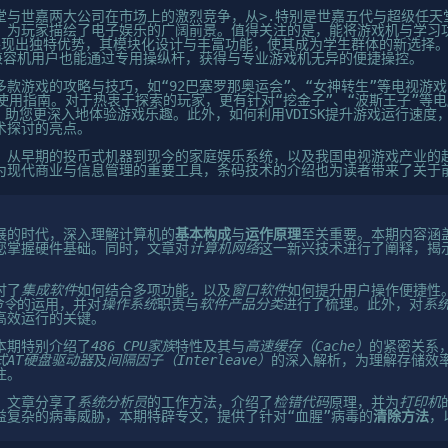
堂与世嘉两大公司在市场上的激烈竞争，从
>.特别是世嘉五代与超级任
，为玩家描绘了电子娱乐的广阔前景。值得关注的是，能将游戏机与学习
展现出独特优势，其模块化设计与丰富功能，使其成为学生群体的新选择
M兼容机用户也能通过专用操纵杆，获得与专业游戏机无异的便捷操控。
多款游戏的攻略与技巧，如“92巴塞罗那奥运会”、“女神转生”等电视游
的使用指南。对于热衷于探索的玩家，更有针对“挖金子”、“波斯王子”等
巧，助您更深入地体验游戏乐趣。此外，如何利用VDISK提升游戏运行速
术探讨的亮点。
，从早期的投币式机器到现今的家庭娱乐系统，以及我国电视游戏产业的
为现代商业与信息管理的重要工具，条码技术的介绍也为读者带来了关于
展的时代，深入理解计算机的
基本构成
与
运作原理
至关重要。本期内容涵
您掌握硬件基础。同时，文章对
计算机网络
这一新兴技术进行了阐释，揭
讨了
集成软件
如何结合多项功能，以及
窗口软件
如何提升用户操作便捷性
命令
的运用，并对
操作系统
职责与
软件产品分类
进行了梳理。此外，对
系统
高效运行的关键。
本期特别介绍了
486 CPU家族
特性及其与
高速缓存（Cache）
的紧密关系
式AT硬盘驱动器
及
间隔因子（Interleave）
的深入解析，为理解存储效
注。
，文章分享了
系统分析员
的工作方法，介绍了
检错代码
原理，并为
打印机
益复杂的病毒威胁，本期特辟专文，提供了针对“血腥”病毒的
清除方法
，