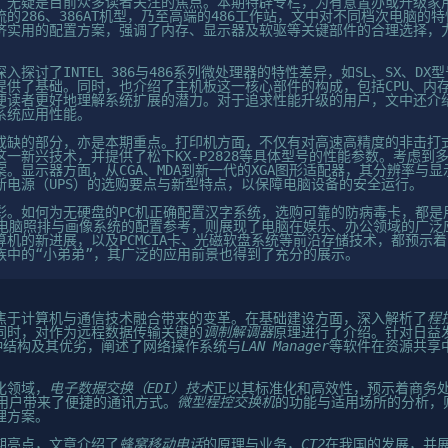
，无疑是目前众多读者关注的焦点。本期特辟专栏，为有意置办或升级家
的286、386AT机型，乃至高端的486工作站，文中对不同档次电脑的
济实用的配置方案，强调了内存、显示器及软驱等关键部件的合理选择，
入探讨了INTEL 386与486系列微处理器的特性差异，如SL、SX、D
提供了基础。同时，也介绍了主机板这一核心部件的构成，包括CPU、内
读者更好地理解系统扩展的潜力。对于追求性能升级的用户，文中还介绍了创
系统应用性能。
或缺的部分，亦是本期重点。打印机方面，不仅有对高速高精度的非击打
一新兴技术，并提供了松下KX-P2828等具体型号的性能参数。考虑到
。显示器方面，从CGA、MDA到新一代的XGA图形适配器，其分辨率与
断电源（UPS）的选购要点与新型特点，以保障电脑设备的安全运行。
彩。如何为无硬盘的PC机正确配置汉字系统，选购可靠的防病毒卡，都是
，电脑照排与画像系统的配置参考，则展现了电脑在娱乐、办公领域的广泛
算机的新进展，以及PCMCIA卡、光磁软盘系统等前沿存储技术，都预示
族中的“小弟弟”，其广泛的应用前景也得到了充分的展示。
焦于计算机与通信技术融合带来的变革。在基础建设方面，深入解析了
程
同时，对作为远程数据传输关键的
调制解调器
原理进行了介绍。针对日益
种结构及其优劣，阐述了网络操作系统与
LAN Manager
等软件在资源共享
化领域，
电子数据交换（EDI）技术
正以其标准化和高效性，预示着商务
用户带来了便捷的通讯方式。
微型程控交换机
的功能与适用场所的分析，
理方案。
期亮点，文章介绍了
蜂窝移动电话
的原理与业务，
CT2
在我国的发展，并