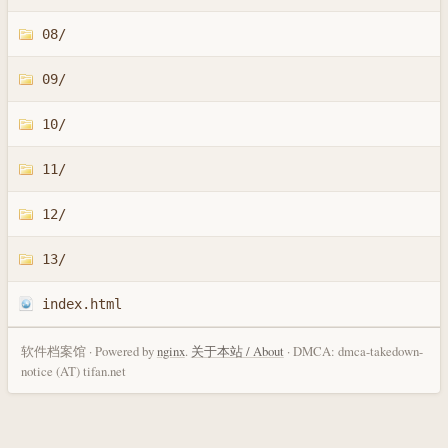
08/
09/
10/
11/
12/
13/
index.html
软件档案馆 · Powered by
nginx
.
关于本站 / About
· DMCA: dmca-takedown-
notice (AT) tifan.net